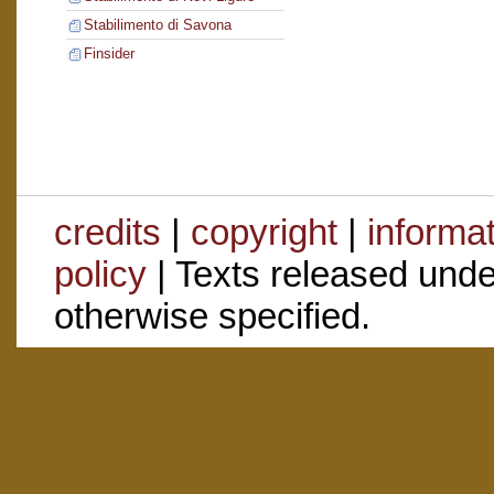
Stabilimento di Savona
Finsider
credits
|
copyright
|
informa
policy
| Texts released und
otherwise specified.