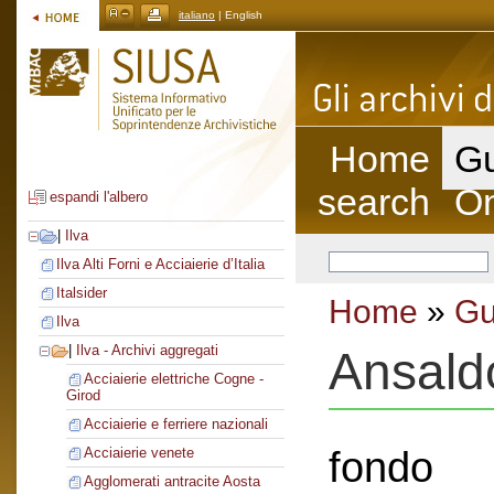
italiano
| English
Home
Gu
search
On
espandi l'albero
|
Ilva
Ilva Alti Forni e Acciaierie d’Italia
Italsider
Home
»
Gu
Ilva
|
Ilva - Archivi aggregati
Ansald
Acciaierie elettriche Cogne -
Girod
Acciaierie e ferriere nazionali
fondo
Acciaierie venete
Agglomerati antracite Aosta