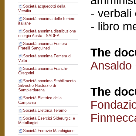
amminist
Società acquedotti della
- verbali
Versilia
Società anonima delle ferriere
- libro 
italiane
Società anonima distribuzione
energia Aosta - SADEA
Società anonima Ferriera
Fratelli Sanguineti
The doc
Società anonima Ferriera di
Voltri
Ansaldo
Società anonima Franchi-
Gregorini
Società anonima Stabilimento
Silvestro Nasturzio di
The doc
Sampierdarena
Società Elettrica della
Fondazi
Campania
Società Elettrica Teramo
Finmecc
Società Esercizi Siderurgici e
Metallurgici
Società Ferrovie Marchigiane