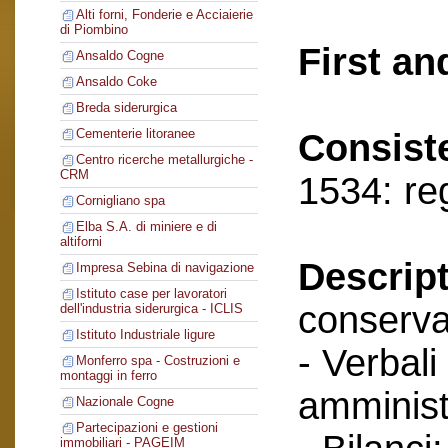
Alti forni, Fonderie e Acciaierie
di Piombino
First an
Ansaldo Cogne
Ansaldo Coke
Breda siderurgica
Cementerie litoranee
Consist
Centro ricerche metallurgiche -
CRM
1534: re
Cornigliano spa
Elba S.A. di miniere e di
altiforni
Descript
Impresa Sebina di navigazione
Istituto case per lavoratori
conserva
dell'industria siderurgica - ICLIS
Istituto Industriale ligure
- Verbali
Monferro spa - Costruzioni e
montaggi in ferro
amminist
Nazionale Cogne
Partecipazioni e gestioni
immobiliari - PAGEIM