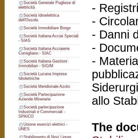
Società Generale Pugliese di
- Registri
elettricità
Società Idroelettrica
- Circola
dell'Ossola
Società Immobiliare Borgo
- Danni d
Società Italiana Acciai Speciali
- SIAS
- Docume
Società Italiana Acciaierie
Cornigliano - SIAC
- Materia
Società Italiana Gestioni
Immobiliari - SIGIM
pubblicaz
Società Lucana Imprese
Idrolettriche
Siderurg
Società Meridionale Azoto
Società Partecipazione
allo Sta
Aziende Minerarie
Società partecipazione
Industriali e Commerciali -
SPAICO
The doc
Unione esercizi elettrici -
UNES
Stabilimento di Novi Ligure