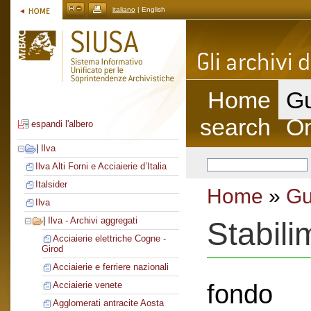
italiano
| English
Home
Gu
search
On
espandi l'albero
|
Ilva
Ilva Alti Forni e Acciaierie d’Italia
Italsider
Home
»
Gu
Ilva
|
Ilva - Archivi aggregati
Stabil
Acciaierie elettriche Cogne -
Girod
Acciaierie e ferriere nazionali
fondo
Acciaierie venete
Agglomerati antracite Aosta