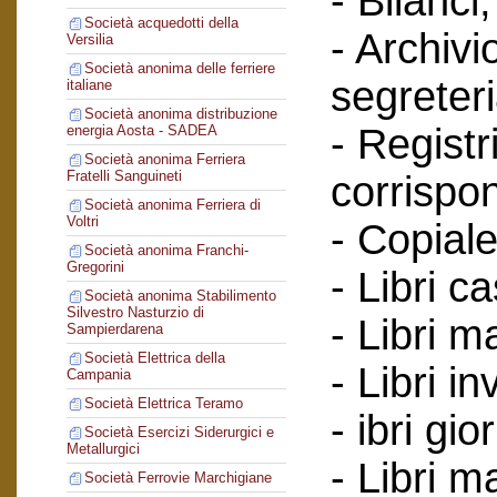
- Bilanci;
Società acquedotti della
- Archivi
Versilia
Società anonima delle ferriere
segreteri
italiane
Società anonima distribuzione
- Registr
energia Aosta - SADEA
Società anonima Ferriera
Fratelli Sanguineti
corrispo
Società anonima Ferriera di
Voltri
- Copiale
Società anonima Franchi-
Gregorini
- Libri c
Società anonima Stabilimento
Silvestro Nasturzio di
- Libri ma
Sampierdarena
Società Elettrica della
- Libri in
Campania
Società Elettrica Teramo
- ibri gio
Società Esercizi Siderurgici e
Metallurgici
- Libri m
Società Ferrovie Marchigiane