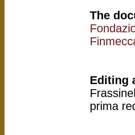
The doc
Fondazi
Finmecc
Editing 
Frassinel
prima re