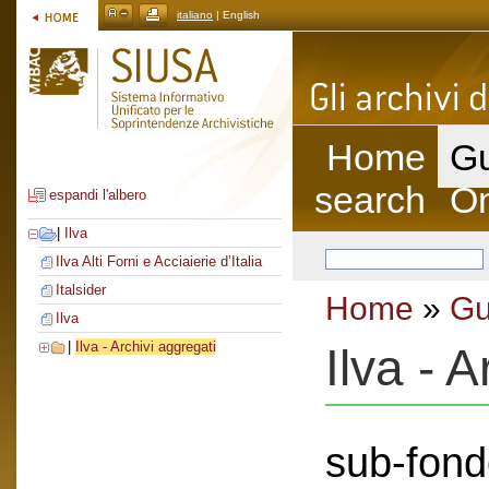
italiano
| English
Home
Gu
search
On
espandi l'albero
|
Ilva
Ilva Alti Forni e Acciaierie d’Italia
Italsider
Home
»
Gu
Ilva
|
Ilva - Archivi aggregati
Ilva - 
sub-fond