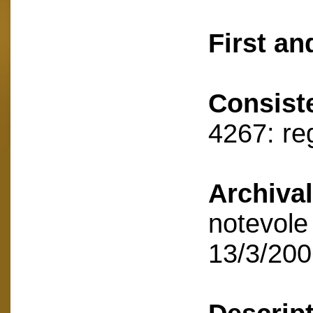
First an
Consist
4267: reg
Archival
notevole 
13/3/20