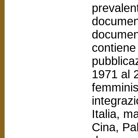
prevalen
document
documenti
contiene 
pubblicaz
1971 al 
femminist
integraz
Italia, m
Cina, Pal