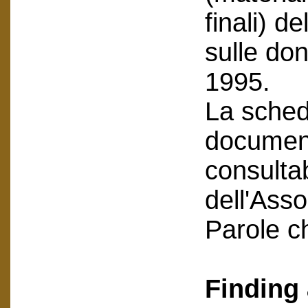
finali) 
sulle do
1995.
La scheda
document
consultab
dell'Asso
Parole c
Finding 