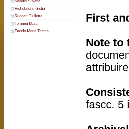
Merello Silvana
Richebuono Giulia
First an
Ruggeri Giulietta
Tommei Mara
Tuccio Maria Teresa
Note to 
document
attribuir
Consist
fascc. 5 