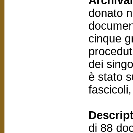
Archival
donato n
document
cinque gr
procedut
dei sing
è stato 
fascicoli
Descript
di 88 doc