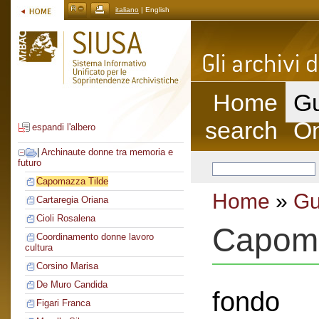
italiano
| English
Home
Gu
search
On
espandi l'albero
|
Archinaute donne tra memoria e
futuro
Capomazza Tilde
Home
»
Gu
Cartaregia Oriana
Cioli Rosalena
Capoma
Coordinamento donne lavoro
cultura
Corsino Marisa
De Muro Candida
fondo
Figari Franca