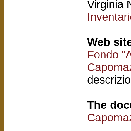
Virginia 
Inventar
Web sit
Fondo "A
Capoma
descrizi
The doc
Capomaz