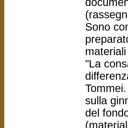
document
(rassegn
Sono con
preparato
materiali
"La cons
differen
Tommei. 
sulla gin
del fond
(material