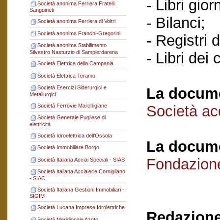
- Libri gior
Società anonima Ferriera Fratelli
Sanguineti
- Bilanci;
Società anonima Ferriera di Voltri
Società anonima Franchi-Gregorini
- Registri d
Società anonima Stabilimento
Silvestro Nasturzio di Sampierdarena
- Libri dei
Società Elettrica della Campania
Società Elettrica Teramo
Società Esercizi Siderurgici e
La docume
Metallurgici
Società Ferrovie Marchigiane
Società acq
Società Generale Pugliese di
elettricità
Società Idroelettrica dell'Ossola
La docume
Società Immobiliare Borgo
Fondazion
Società Italiana Acciai Speciali - SIAS
Società Italiana Acciaierie Cornigliano
- SIAC
Società Italiana Gestioni Immobiliari -
SIGIM
Società Lucana Imprese Idrolettriche
Redazione
Società Meridionale Azoto