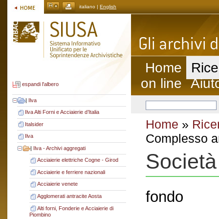
italiano |
English
Home
Rice
on line
Aiut
espandi l'albero
|
Ilva
Ilva Alti Forni e Acciaierie d’Italia
Home
»
Rice
Italsider
Complesso ar
Ilva
|
Ilva - Archivi aggregati
Società 
Acciaierie elettriche Cogne - Girod
Acciaierie e ferriere nazionali
Acciaierie venete
fondo
Agglomerati antracite Aosta
Alti forni, Fonderie e Acciaierie di
Piombino