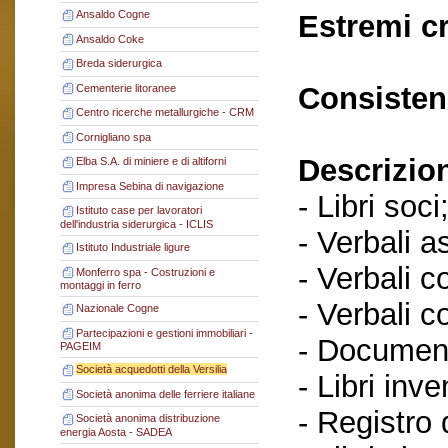
Ansaldo Cogne
Estremi c
Ansaldo Coke
Breda siderurgica
Consisten
Cementerie litoranee
Centro ricerche metallurgiche - CRM
Cornigliano spa
Descrizio
Elba S.A. di miniere e di altiforni
Impresa Sebina di navigazione
- Libri soci
Istituto case per lavoratori
dell'industria siderurgica - ICLIS
- Verbali a
Istituto Industriale ligure
- Verbali c
Monferro spa - Costruzioni e
montaggi in ferro
- Verbali c
Nazionale Cogne
Partecipazioni e gestioni immobiliari -
- Documenti
PAGEIM
Società acquedotti della Versilia
- Libri inve
Società anonima delle ferriere italiane
- Registro
Società anonima distribuzione
energia Aosta - SADEA