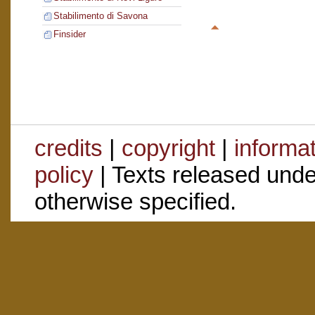
Stabilimento di Savona
Finsider
credits
|
copyright
|
informa
policy
| Texts released und
otherwise specified.