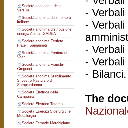
- Verbali
Società acquedotti della
- Verbali
Versilia
Società anonima delle ferriere
- Verbali
italiane
Società anonima distribuzione
amminist
energia Aosta - SADEA
Società anonima Ferriera
Fratelli Sanguineti
- Verbali
Società anonima Ferriera di
Voltri
- Verbali
Società anonima Franchi-
Gregorini
- Bilanci.
Società anonima Stabilimento
Silvestro Nasturzio di
Sampierdarena
Società Elettrica della
The doc
Campania
Società Elettrica Teramo
Naziona
Società Esercizi Siderurgici e
Metallurgici
Società Ferrovie Marchigiane