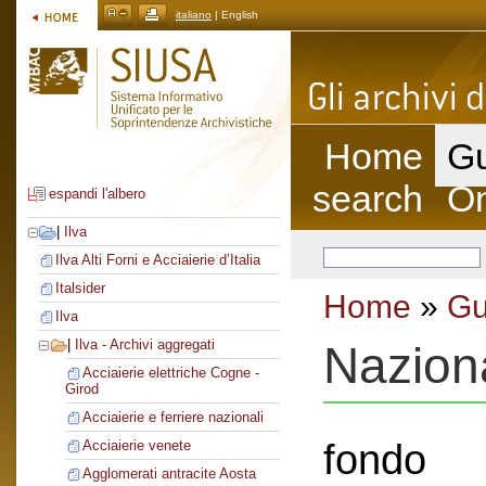
italiano
| English
Home
Gu
search
On
espandi l'albero
|
Ilva
Ilva Alti Forni e Acciaierie d’Italia
Italsider
Home
»
Gu
Ilva
|
Ilva - Archivi aggregati
Nazion
Acciaierie elettriche Cogne -
Girod
Acciaierie e ferriere nazionali
fondo
Acciaierie venete
Agglomerati antracite Aosta