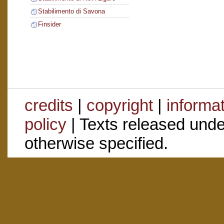
Stabilimento di Savona
Finsider
credits
|
copyright
|
informa
policy
| Texts released und
otherwise specified.