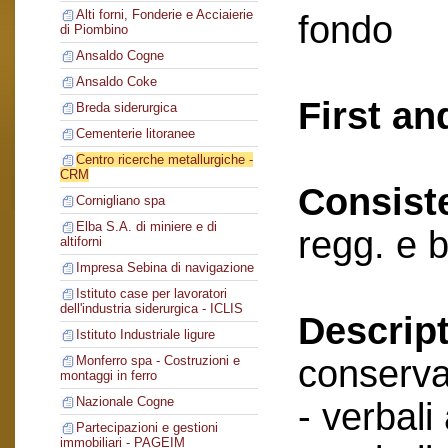
Alti forni, Fonderie e Acciaierie
fondo
di Piombino
Ansaldo Cogne
Ansaldo Coke
First an
Breda siderurgica
Cementerie litoranee
Centro ricerche metallurgiche -
CRM
Consist
Cornigliano spa
Elba S.A. di miniere e di
regg. e 
altiforni
Impresa Sebina di navigazione
Istituto case per lavoratori
dell'industria siderurgica - ICLIS
Descript
Istituto Industriale ligure
conserva
Monferro spa - Costruzioni e
montaggi in ferro
Nazionale Cogne
- verbali
Partecipazioni e gestioni
immobiliari - PAGEIM