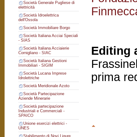
Società Generale Pugliese di
Finmecc
elettricità
Società Idroelettrica
dell'Ossola
Società Immobiliare Borgo
Società Italiana Acciai Speciali
- SIAS
Editing 
Società Italiana Acciaierie
Cornigliano - SIAC
Frassinel
Società Italiana Gestioni
Immobiliari - SIGIM
prima re
Società Lucana Imprese
Idrolettriche
Società Meridionale Azoto
Società Partecipazione
Aziende Minerarie
Società partecipazione
Industriali e Commerciali -
SPAICO
Unione esercizi elettrici -
UNES
Stabilimento di Novi Ligure