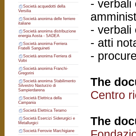
- verbali
Società acquedotti della
Versilia
amminist
Società anonima delle ferriere
italiane
- verbali
Società anonima distribuzione
energia Aosta - SADEA
- atti nota
Società anonima Ferriera
Fratelli Sanguineti
- procure
Società anonima Ferriera di
Voltri
Società anonima Franchi-
Gregorini
The doc
Società anonima Stabilimento
Silvestro Nasturzio di
Sampierdarena
Centro r
Società Elettrica della
Campania
Società Elettrica Teramo
The doc
Società Esercizi Siderurgici e
Metallurgici
Fondazi
Società Ferrovie Marchigiane