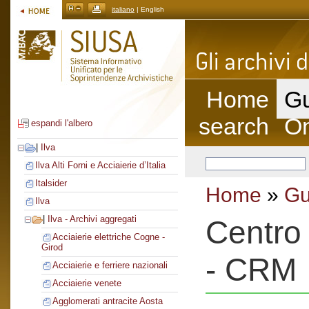
italiano
| English
Home
Gu
search
On
espandi l'albero
|
Ilva
Ilva Alti Forni e Acciaierie d’Italia
Italsider
Home
»
Gu
Ilva
|
Ilva - Archivi aggregati
Centro 
Acciaierie elettriche Cogne -
Girod
- CRM
Acciaierie e ferriere nazionali
Acciaierie venete
Agglomerati antracite Aosta