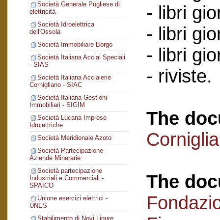
Società Generale Pugliese di
- libri gi
elettricità
Società Idroelettrica
- libri g
dell'Ossola
Società Immobiliare Borgo
- libri g
Società Italiana Acciai Speciali
- SIAS
- riviste.
Società Italiana Acciaierie
Cornigliano - SIAC
Società Italiana Gestioni
Immobiliari - SIGIM
The doc
Società Lucana Imprese
Idrolettriche
Cornigli
Società Meridionale Azoto
Società Partecipazione
Aziende Minerarie
Società partecipazione
The doc
Industriali e Commerciali -
SPAICO
Fondazi
Unione esercizi elettrici -
UNES
Stabilimento di Novi Ligure