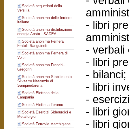
- verbali
Società acquedotti della
amminist
Versilia
Società anonima delle ferriere
- libri p
italiane
Società anonima distribuzione
amminist
energia Aosta - SADEA
Società anonima Ferriera
Fratelli Sanguineti
- verbali
Società anonima Ferriera di
Voltri
- libri p
Società anonima Franchi-
Gregorini
- bilanci;
Società anonima Stabilimento
Silvestro Nasturzio di
- libri in
Sampierdarena
Società Elettrica della
- esercizi
Campania
Società Elettrica Teramo
- libri g
Società Esercizi Siderurgici e
Metallurgici
- libri gi
Società Ferrovie Marchigiane