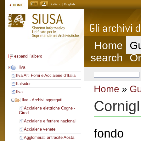
italiano
| English
Home
Gu
search
On
espandi l'albero
|
Ilva
Ilva Alti Forni e Acciaierie d’Italia
Italsider
Home
»
Gu
Ilva
|
Ilva - Archivi aggregati
Cornig
Acciaierie elettriche Cogne -
Girod
Acciaierie e ferriere nazionali
fondo
Acciaierie venete
Agglomerati antracite Aosta