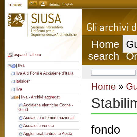
italiano
| English
Home
Gu
search
On
espandi l'albero
|
Ilva
Ilva Alti Forni e Acciaierie d’Italia
Italsider
Home
»
Gu
Ilva
|
Ilva - Archivi aggregati
Stabili
Acciaierie elettriche Cogne -
Girod
Acciaierie e ferriere nazionali
fondo
Acciaierie venete
Agglomerati antracite Aosta