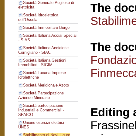
Società Generale Pugliese di
The doc
elettricità
Società Idroelettrica
Stabilime
dell'Ossola
Società Immobiliare Borgo
Società Italiana Acciai Speciali
- SIAS
The doc
Società Italiana Acciaierie
Cornigliano - SIAC
Fondazi
Società Italiana Gestioni
Immobiliari - SIGIM
Finmecc
Società Lucana Imprese
Idrolettriche
Società Meridionale Azoto
Società Partecipazione
Aziende Minerarie
Società partecipazione
Editing 
Industriali e Commerciali -
SPAICO
Frassinel
Unione esercizi elettrici -
UNES
Stabilimento di Novi Ligure