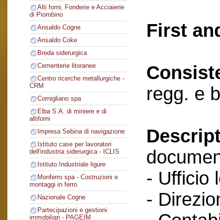
Alti forni, Fonderie e Acciaierie
di Piombino
First an
Ansaldo Cogne
Ansaldo Coke
Breda siderurgica
Cementerie litoranee
Consist
Centro ricerche metallurgiche -
CRM
regg. e 
Cornigliano spa
Elba S.A. di miniere e di
altiforni
Descript
Impresa Sebina di navigazione
Istituto case per lavoratori
documenti
dell'industria siderurgica - ICLIS
Istituto Industriale ligure
- Ufficio 
Monferro spa - Costruzioni e
montaggi in ferro
- Direzio
Nazionale Cogne
Partecipazioni e gestioni
immobiliari - PAGEIM