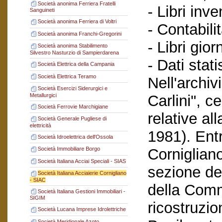
Società anonima Ferriera Fratelli
- Libri inve
Sanguineti
Società anonima Ferriera di Voltri
- Contabilit
Società anonima Franchi-Gregorini
- Libri gior
Società anonima Stabilimento
Silvestro Nasturzio di Sampierdarena
- Dati statis
Società Elettrica della Campania
Società Elettrica Teramo
Nell'archi
Società Esercizi Siderurgici e
Metallurgici
Carlini", c
Società Ferrovie Marchigiane
relative al
Società Generale Pugliese di
elettricità
1981). Entr
Società Idroelettrica dell'Ossola
Corniglian
Società Immobiliare Borgo
Società Italiana Acciai Speciali - SIAS
sezione del
Società Italiana Acciaierie Cornigliano
- SIAC
della Comm
Società Italiana Gestioni Immobiliari -
SIGIM
ricostruzio
Società Lucana Imprese Idrolettriche
Società Meridionale Azoto