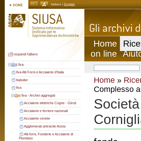
italiano |
English
Home
Rice
on line
Aiut
espandi l'albero
|
Ilva
Ilva Alti Forni e Acciaierie d’Italia
Home
»
Rice
Italsider
Complesso ar
Ilva
|
Ilva - Archivi aggregati
Società 
Acciaierie elettriche Cogne - Girod
Acciaierie e ferriere nazionali
Cornigl
Acciaierie venete
Agglomerati antracite Aosta
Alti forni, Fonderie e Acciaierie di
Piombino