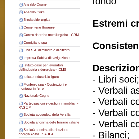
fondo
Ansaldo Cogne
Ansaldo Coke
Breda siderurgica
Estremi c
Cementerie litoranee
Centro ricerche metallurgiche - CRM
Consisten
Cornigliano spa
Elba S.A. di miniere e di altiforni
Impresa Sebina di navigazione
Descrizio
Istituto case per lavoratori
dell'industria siderurgica - ICLIS
- Libri soci
Istituto Industriale ligure
Monferro spa - Costruzioni e
- Verbali a
montaggi in ferro
Nazionale Cogne
- Verbali c
Partecipazioni e gestioni immobiliari -
PAGEIM
- Verbali c
Società acquedotti della Versilia
- Verbali c
Società anonima delle ferriere italiane
Società anonima distribuzione
- Bilanci;
energia Aosta - SADEA