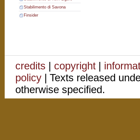
Stabilimento di Savona
Finsider
credits
|
copyright
|
informa
policy
| Texts released und
otherwise specified.