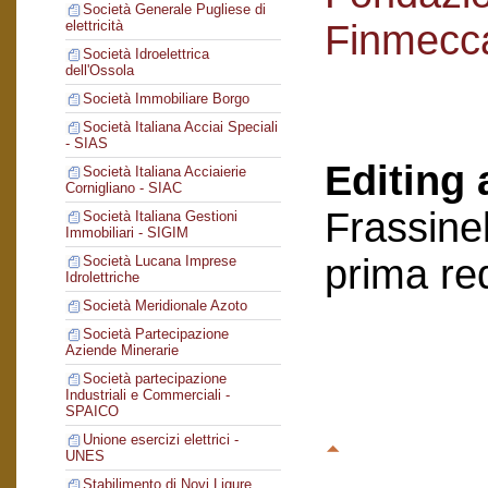
Società Generale Pugliese di
Finmecc
elettricità
Società Idroelettrica
dell'Ossola
Società Immobiliare Borgo
Società Italiana Acciai Speciali
- SIAS
Editing 
Società Italiana Acciaierie
Cornigliano - SIAC
Frassinel
Società Italiana Gestioni
Immobiliari - SIGIM
prima re
Società Lucana Imprese
Idrolettriche
Società Meridionale Azoto
Società Partecipazione
Aziende Minerarie
Società partecipazione
Industriali e Commerciali -
SPAICO
Unione esercizi elettrici -
UNES
Stabilimento di Novi Ligure