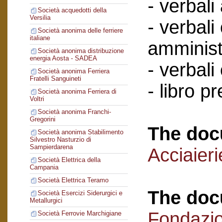
- verbali
Società acquedotti della
Versilia
- verbali
Società anonima delle ferriere
italiane
amminist
Società anonima distribuzione
energia Aosta - SADEA
- verbali
Società anonima Ferriera
Fratelli Sanguineti
- libro p
Società anonima Ferriera di
Voltri
Società anonima Franchi-
Gregorini
The doc
Società anonima Stabilimento
Silvestro Nasturzio di
Sampierdarena
Acciaieri
Società Elettrica della
Campania
Società Elettrica Teramo
The doc
Società Esercizi Siderurgici e
Metallurgici
Fondazi
Società Ferrovie Marchigiane