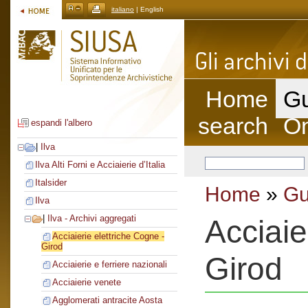
italiano
| English
Home
Gu
search
On
espandi l'albero
|
Ilva
Ilva Alti Forni e Acciaierie d’Italia
Italsider
Home
»
Gu
Ilva
|
Ilva - Archivi aggregati
Acciaie
Acciaierie elettriche Cogne -
Girod
Girod
Acciaierie e ferriere nazionali
Acciaierie venete
Agglomerati antracite Aosta