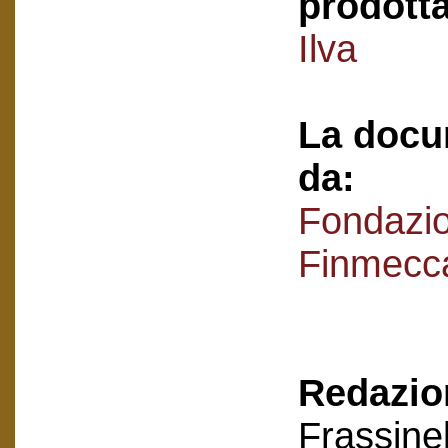
prodotta
Ilva
La docu
da:
Fondazi
Finmecc
Redazion
Frassinel