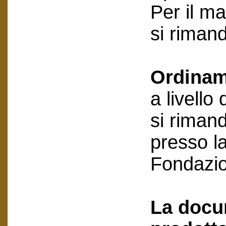
Per il ma
si riman
Ordinam
a livello
si rimand
presso la
Fondazi
La docu