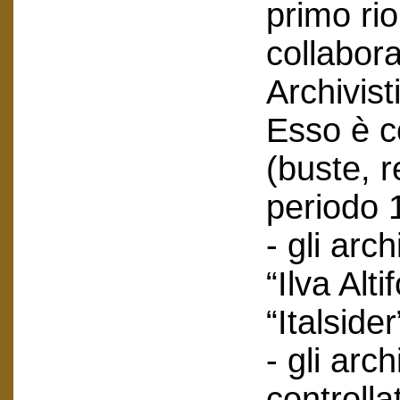
primo ri
collabor
Archivist
Esso è co
(buste, r
periodo 
- gli arc
“Ilva Alti
“Italsider
- gli arch
controlla