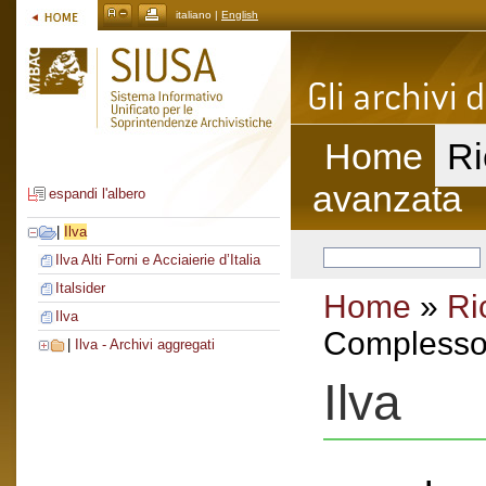
italiano |
English
Home
Ri
avanzata
espandi l'albero
|
Ilva
Ilva Alti Forni e Acciaierie d’Italia
Italsider
Home
»
Ri
Ilva
Complesso 
|
Ilva - Archivi aggregati
Ilva