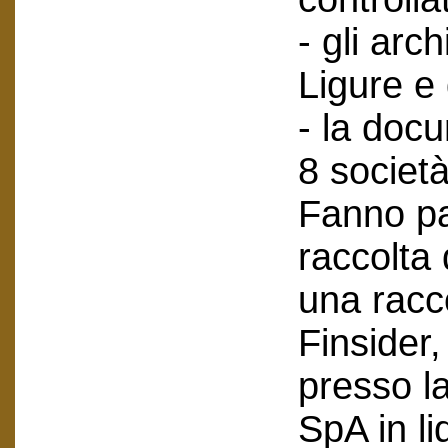
- gli arch
Ligure e
- la doc
8 società
Fanno pa
raccolta
una racc
Finsider
presso l
SpA in li