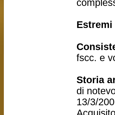
compless
Estremi 
Consist
fscc. e v
Storia a
di notevo
13/3/200
Acquisito