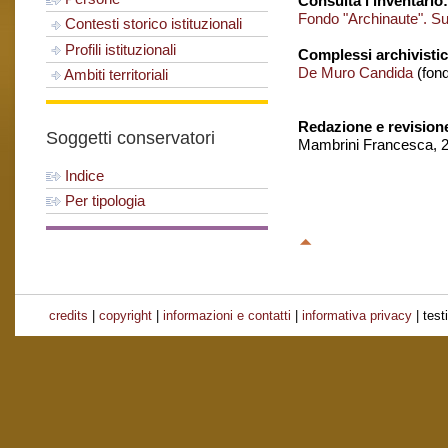
Consulta l'inventario:
Fondo "Archinaute". S
Contesti storico istituzionali
Profili istituzionali
Complessi archivistic
De Muro Candida
(fon
Ambiti territoriali
Redazione e revision
Soggetti conservatori
Mambrini Francesca, 2
Indice
Per tipologia
credits
|
copyright
|
informazioni e contatti
|
informativa privacy
| test