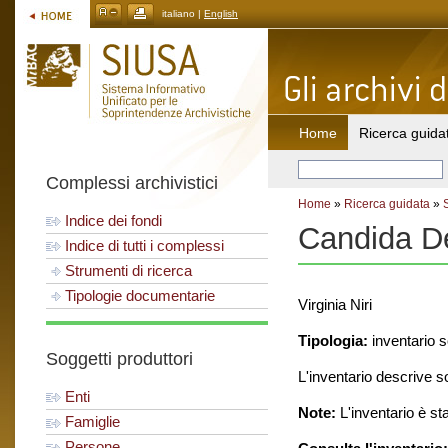
italiano |
English
Home
Ricerca guida
Complessi archivistici
Home
»
Ricerca guidata
»
Indice dei fondi
Candida De
Indice di tutti i complessi
Strumenti di ricerca
Tipologie documentarie
Virginia Niri
Tipologia:
inventario 
Soggetti produttori
L'inventario descrive s
Enti
Note:
L'inventario è st
Famiglie
Persone