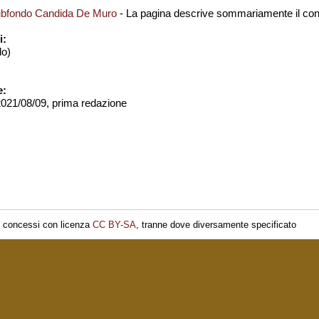
ubfondo Candida De Muro
- La pagina descrive sommariamente il cont
i:
do)
e:
021/08/09, prima redazione
i concessi con licenza
CC BY-SA
, tranne dove diversamente specificato