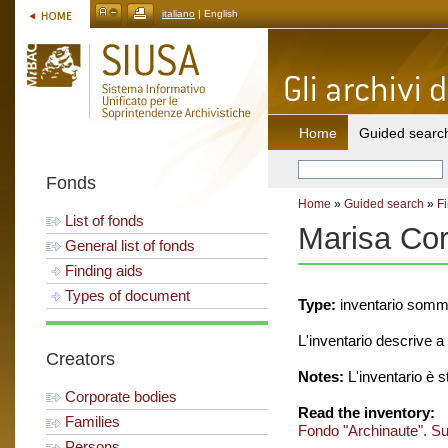
italiano
| English
Home
Guided searc
Fonds
Home
»
Guided search
»
F
List of fonds
Marisa Cor
General list of fonds
Finding aids
Types of document
Type:
inventario somm
L'inventario descrive a l
Creators
Notes:
L'inventario è 
Corporate bodies
Read the inventory:
Families
Fondo "Archinaute". S
Persons