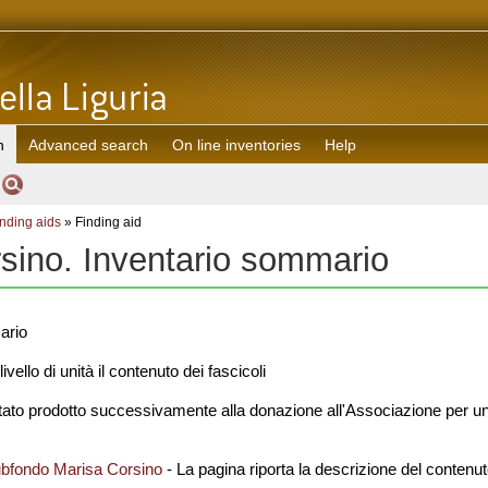
h
Advanced search
On line inventories
Help
inding aids
» Finding aid
sino. Inventario sommario
ario
ivello di unità il contenuto dei fascicoli
stato prodotto successivamente alla donazione all'Associazione per un
ubfondo Marisa Corsino
- La pagina riporta la descrizione del contenut