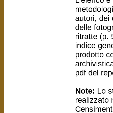
L'elenco è
metodologic
autori, dei
delle fotog
ritratte (p
indice gene
prodotto c
archivistic
pdf del rep
Note:
Lo st
realizzato 
Censimento