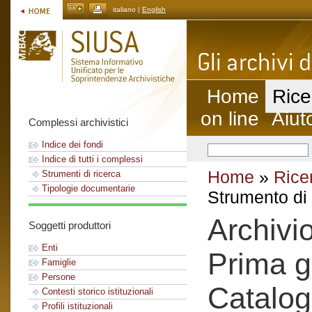
italiano |
English
Home
Rice
on line
Aiut
Complessi archivistici
Indice dei fondi
Indice di tutti i complessi
Home
»
Rice
Strumenti di ricerca
Tipologie documentarie
Strumento di 
Archivi
Soggetti produttori
Enti
Prima g
Famiglie
Persone
Catalog
Contesti storico istituzionali
Profili istituzionali