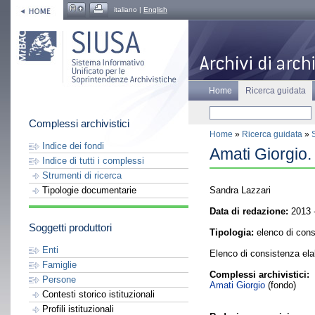
italiano |
English
Home
Ricerca guidata
Complessi archivistici
Home
»
Ricerca guidata
»
Indice dei fondi
Amati Giorgio.
Indice di tutti i complessi
Strumenti di ricerca
Sandra Lazzari
Tipologie documentarie
Data di redazione:
2013 
Soggetti produttori
Tipologia:
elenco di cons
Enti
Elenco di consistenza el
Famiglie
Complessi archivistici:
Persone
Amati Giorgio
(fondo)
Contesti storico istituzionali
Profili istituzionali