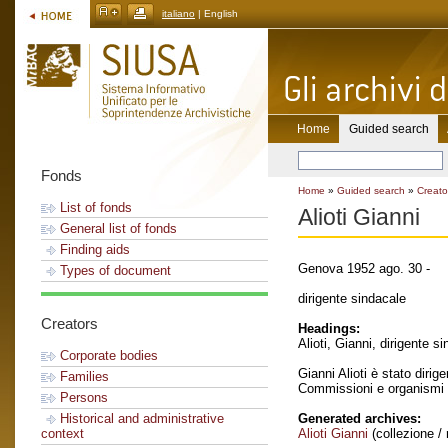
italiano
| English
Home
Guided search
Fonds
Home
»
Guided search
»
Creato
List of fonds
Alioti Gianni
General list of fonds
Finding aids
Genova 1952 ago. 30 -
Types of document
dirigente sindacale
Creators
Headings:
Alioti, Gianni, dirigente s
Corporate bodies
Gianni Alioti è stato dirig
Families
Commissioni e organismi d
Persons
Generated archives:
Historical and administrative
Alioti Gianni
(collezione / 
context