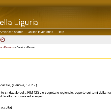
Advanced search
On line inventories
Help
rs - Persons
» Creator - Person
indacale, (Genova, 1952 - )
ente sindacale della FIM-CISL e segretario regionale, esperto sui temi della ricon
i livello nazionale ed europeo.
raccolta)