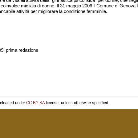
e da vita all'attività della "ginnastica psicofisica" per donne, che negli 
 coinvolge migliaia di donne. Il 31 maggio 2006 il Comune di Genova l
ncabile attività per migliorare la condizione femminile.
/09, prima redazione
released under
CC BY-SA
license, unless otherwise specified.