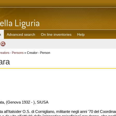
h
Advanced search
On line inventories
Help
reators - Persons
» Creator - Person
ara
ta, (Genova 1932 - ), SIUSA
all'Italsider O.S. di Cornigliano, militante negli anni '70 del Coordi