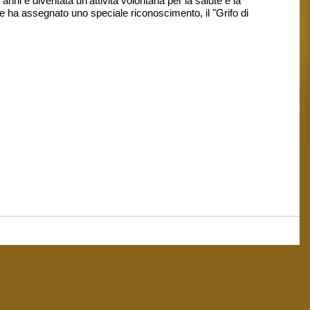
anni è diventata un'attività volontaria per la salute e la
e ha assegnato uno speciale riconoscimento, il "Grifo di