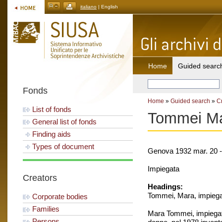
italiano
| English
Home
Guided searc
Fonds
Home
»
Guided search
»
C
List of fonds
Tommei M
General list of fonds
Finding aids
Types of document
Genova 1932 mar. 20 -
Impiegata
Creators
Headings:
Tommei, Mara, impiega
Corporate bodies
Families
Mara Tommei, impiegata 
Persons