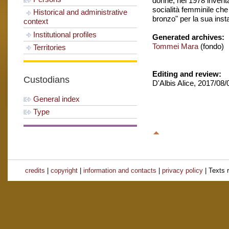
donne, nel 1978 inventa 
socialità femminile che
Historical and administrative
bronzo" per la sua insta
context
Institutional profiles
Generated archives:
Tommei Mara
(fondo)
Territories
Editing and review:
Custodians
D'Albis Alice, 2017/08
General index
Type
credits
|
copyright
|
information and contacts
|
privacy policy
| Texts 