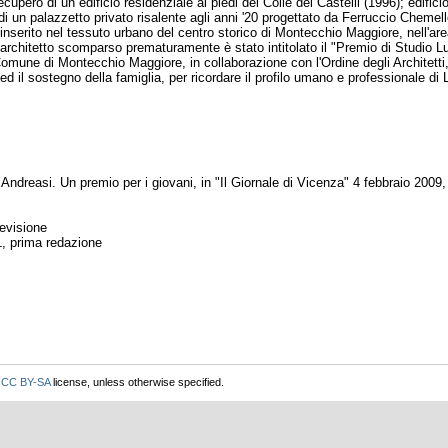
 recupero di un edificio residenziale ai piedi del Colle dei Castelli (1996); edifi
 di un palazzetto privato risalente agli anni '20 progettato da Ferruccio Chemello
e inserito nel tessuto urbano del centro storico di Montecchio Maggiore, nell'a
rchitetto scomparso prematuramente è stato intitolato il "Premio di Studio Luc
Comune di Montecchio Maggiore, in collaborazione con l'Ordine degli Architetti,
d il sostegno della famiglia, per ricordare il profilo umano e professionale di
easi. Un premio per i giovani, in "Il Giornale di Vicenza" 4 febbraio 2009,
evisione
01, prima redazione
r
CC BY-SA
license, unless otherwise specified.