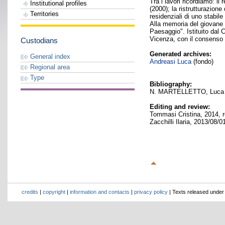
Tra i lavori ricordiamo: il
Institutional profiles
(2000); la ristrutturazione
Territories
residenziali di uno stabil
Alla memoria del giovane a
Paesaggio". Istituito dal 
Vicenza, con il consenso e
Custodians
Generated archives:
General index
Andreasi Luca
(fondo)
Regional area
Type
Bibliography:
N. MARTELLETTO, Luca Andr
Editing and review:
Tommasi Cristina, 2014, r
Zacchilli Ilaria, 2013/08/
credits
|
copyright
|
information and contacts
|
privacy policy
| Texts released unde