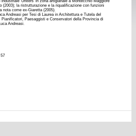
cio industriale 'Uniters' in zona artigianale a Montecchio Maggiore
 (2003); la ristrutturazione e la riqualificazione con funzioni
rea nota come ex-Giaretta (2005).
a Andreasi per Tesi di Laurea in Architettura e Tutela del
 Pianificatori, Paesaggisti e Conservatori della Provincia di
 Luca Andreasi.
 57