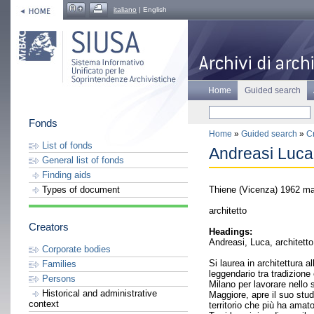
italiano
| English
Home
Guided search
Fonds
Home
»
Guided search
»
C
List of fonds
Andreasi Luca
General list of fonds
Finding aids
Thiene (Vicenza) 1962 ma
Types of document
architetto
Creators
Headings:
Andreasi, Luca, architet
Corporate bodies
Si laurea in architettura 
Families
leggendario tra tradizione
Persons
Milano per lavorare nello
Historical and administrative
Maggiore, apre il suo stud
context
territorio che più ha amato