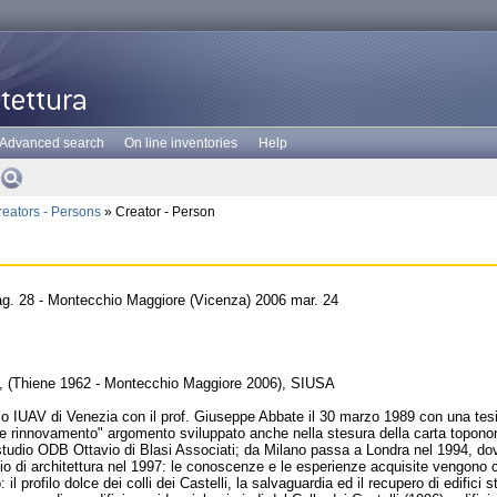
Advanced search
On line inventories
Help
reators - Persons
» Creator - Person
g. 28 - Montecchio Maggiore (Vicenza) 2006 mar. 24
to, (Thiene 1962 - Montecchio Maggiore 2006), SIUSA
allo IUAV di Venezia con il prof. Giuseppe Abbate il 30 marzo 1989 con una tesi
 e rinnovamento" argomento sviluppato anche nella stesura della carta toponoma
 studio ODB Ottavio di Blasi Associati; da Milano passa a Londra nel 1994, dov
io di architettura nel 1997: le conoscenze e le esperienze acquisite vengono cos
: il profilo dolce dei colli dei Castelli, la salvaguardia ed il recupero di edific