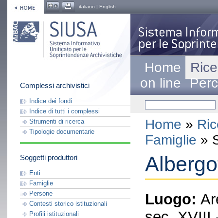
italiano |
English
Home
Rice
on line
Perc
Complessi archivistici
Indice dei fondi
Indice di tutti i complessi
Home
»
Ric
Strumenti di ricerca
Tipologie documentarie
Famiglie
» S
Albergo
Soggetti produttori
Enti
Famiglie
Persone
Luogo:
Ar
Contesti storico istituzionali
sec. XVIII 
Profili istituzionali