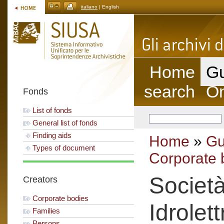
italiano
| English
Home
Gu
search
On
Fonds
List of fonds
General list of fonds
Finding aids
Home
»
Gu
Types of document
Corporate 
Societ
Creators
Corporate bodies
Idrolett
Families
Persons