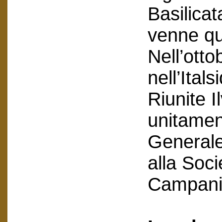
Basilicat
venne qu
Nell’otto
nell’Itals
Riunite I
unitamen
Generale 
alla Soci
Campani