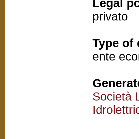
Legal po
privato
Type of 
ente ec
Generat
Società 
Idrolettr