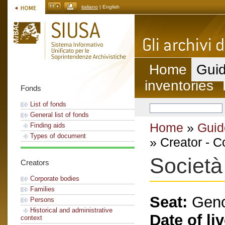
italiano
| English
Home
Guid
inventories
Fonds
List of fonds
General list of fonds
Home
»
Guid
Finding aids
Types of document
» Creator - C
Società
Creators
Corporate bodies
Families
Seat:
Gen
Persons
Historical and administrative
Date of li
context