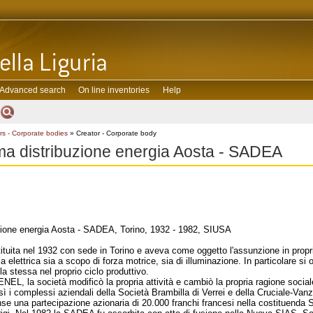
Advanced search
On line inventories
Help
rs - Corporate bodies
» Creator - Corporate body
ma distribuzione energia Aosta - SADEA
zione energia Aosta - SADEA, Torino, 1932 - 1982, SIUSA
uita nel 1932 con sede in Torino e aveva come oggetto l'assunzione in proprietà
ia elettrica sia a scopo di forza motrice, sia di illuminazione. In particolare si 
la stessa nel proprio ciclo produttivo.
l'ENEL, la società modificò la propria attività e cambiò la propria ragione soci
ì i complessi aziendali della Società Brambilla di Verrei e della Cruciale-Vanze
 una partecipazione azionaria di 20.000 franchi francesi nella costituenda S