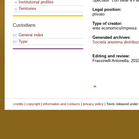
Speciaux" con sede a Pari
Institutional profiles
Territories
Legal position:
privato
Type of creator:
Custodians
ente economico/impresa
General index
Generated archives:
Type
Società anonima distribu
Editing and review:
Frassinelli Antonella, 201
credits
|
copyright
|
information and contacts
|
privacy policy
| Texts released unde