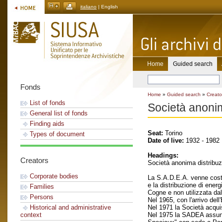
italiano
| English
Home
Guided search
Fonds
Home
»
Guided search
»
Creato
List of fonds
Società anoni
General list of fonds
Finding aids
Seat:
Torino
Types of document
Date of live:
1932 - 1982
Headings:
Creators
Società anonima distribu
Corporate bodies
La S.A.D.E.A. venne costit
e la distribuzione di energ
Families
Cogne e non utilizzata dal
Persons
Nel 1965, con l'arrivo del
Nel 1971 la Società acquis
Historical and administrative
Nel 1975 la SADEA assunse
context