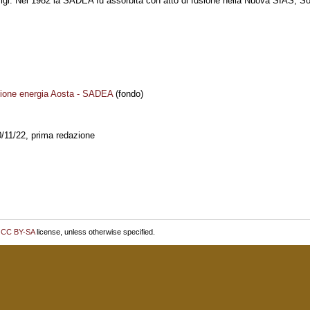
gi. Nel 1982 la SADEA fu assorbita con atto di fusione nella Nuova SIAS, Soci
zione energia Aosta - SADEA
(fondo)
0/11/22, prima redazione
r
CC BY-SA
license, unless otherwise specified.