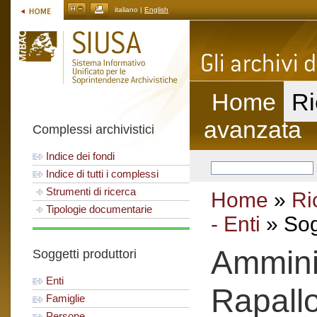
italiano |
English
Home
Ri
avanzata
Complessi archivistici
Indice dei fondi
Indice di tutti i complessi
Strumenti di ricerca
Home
»
Ri
Tipologie documentarie
- Enti
» Sog
Amminis
Soggetti produttori
Enti
Rapall
Famiglie
Persone