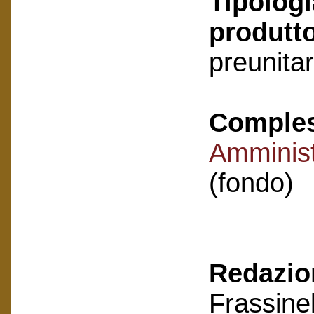
Tipologi
produtto
preunitar
Compless
Amminist
(fondo)
Redazion
Frassinel