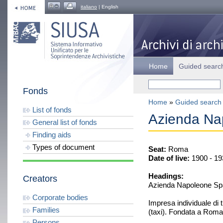
italiano
| English
Home
Guided searc
Fonds
Home
»
Guided search
List of fonds
Azienda Na
General list of fonds
Finding aids
Types of document
Seat:
Roma
Date of live:
1900 - 19
Headings:
Creators
Azienda Napoleone Sp
Corporate bodies
Impresa individuale di 
Families
(taxi). Fondata a Roma
Persons