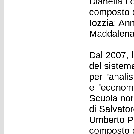
Dianella Lo
composto d
Iozzia; An
Maddalena 
Dal 2007, 
del sistema
per l'analis
e l'economi
Scuola nor
di Salvator
Umberto Par
composto d