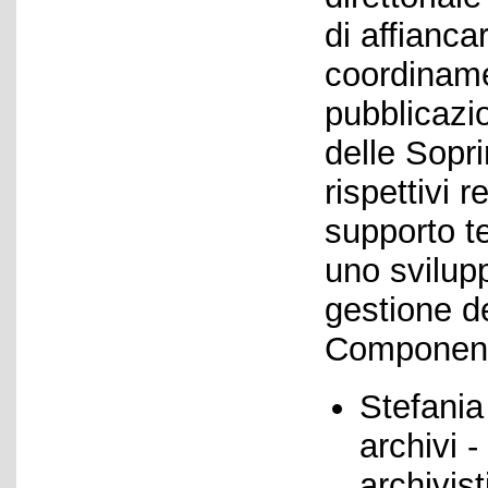
di affianca
coordinamen
pubblicazi
delle Sopr
rispettivi r
supporto te
uno svilup
gestione d
Component
Stefania
archivi -
archivis