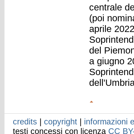
centrale de
(poi nomina
aprile 2022
Soprintende
del Piemon
a giugno 2
Soprintende
dell'Umbri
credits
|
copyright
|
informazioni e
testi concessi con licenza
CC BY