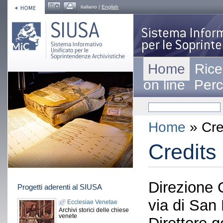
italiano |
English
Home
Rice
on line
Perc
Home
» Cre
Credits
Direzione 
Progetti aderenti al SIUSA
via di San
Ecclesiae Venetae
Archivi storici delle chiese
venete