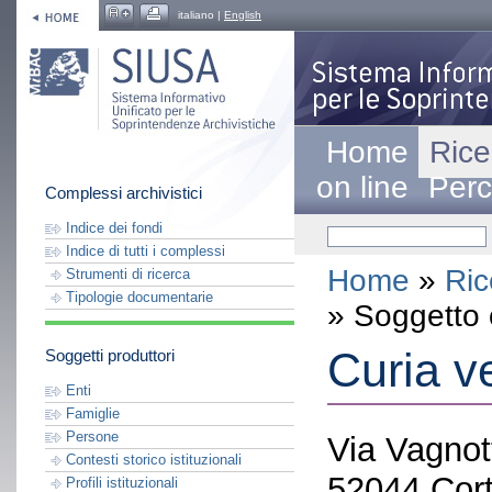
italiano |
English
Home
Rice
on line
Perc
Complessi archivistici
Indice dei fondi
Indice di tutti i complessi
Home
»
Ric
Strumenti di ricerca
Tipologie documentarie
» Soggetto 
Curia v
Soggetti produttori
Enti
Famiglie
Persone
Via Vagnott
Contesti storico istituzionali
52044 Cort
Profili istituzionali