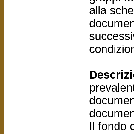
alla sche
document
successiv
condizion
Descriz
prevalen
document
document
Il fondo 