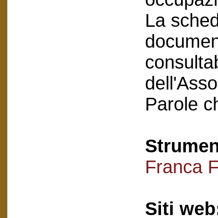
La scheda
document
consultab
dell'Asso
Parole c
Strument
Franca F
Siti web