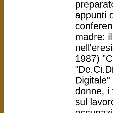
preparato
appunti d
conferenz
madre: i
nell'eres
1987) "C
"De.Ci.D
Digitale"
donne, i 
sul lavor
occupazi