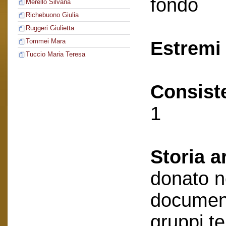
fondo
Merello Silvana
Richebuono Giulia
Ruggeri Giulietta
Tommei Mara
Estremi 
Tuccio Maria Teresa
Consist
1
Storia a
donato n
document
gruppi te