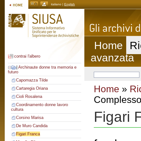
italiano |
English
Home
Ri
avanzata
contrai l'albero
|
Archinaute donne tra memoria e
futuro
Capomazza Tilde
Home
»
Ri
Cartaregia Oriana
Cioli Rosalena
Complesso 
Coordinamento donne lavoro
cultura
Figari 
Corsino Marisa
De Muro Candida
Figari Franca