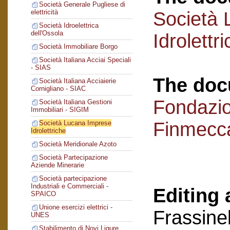
Società Generale Pugliese di
Società 
elettricità
Società Idroelettrica
dell'Ossola
Idrolettr
Società Immobiliare Borgo
Società Italiana Acciai Speciali
- SIAS
The doc
Società Italiana Acciaierie
Cornigliano - SIAC
Fondazi
Società Italiana Gestioni
Immobiliari - SIGIM
Finmecc
Società Lucana Imprese
Idrolettriche
Società Meridionale Azoto
Società Partecipazione
Aziende Minerarie
Società partecipazione
Industriali e Commerciali -
Editing 
SPAICO
Unione esercizi elettrici -
Frassinel
UNES
Stabilimento di Novi Ligure