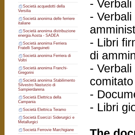
- Verbali
Società acquedotti della
Versilia
- Verbali
Società anonima delle ferriere
italiane
amminist
Società anonima distribuzione
energia Aosta - SADEA
- Libri f
Società anonima Ferriera
Fratelli Sanguineti
di ammin
Società anonima Ferriera di
Voltri
- Verbali
Società anonima Franchi-
Gregorini
comitato 
Società anonima Stabilimento
Silvestro Nasturzio di
Sampierdarena
- Documen
Società Elettrica della
Campania
- Libri gi
Società Elettrica Teramo
Società Esercizi Siderurgici e
Metallurgici
The doc
Società Ferrovie Marchigiane