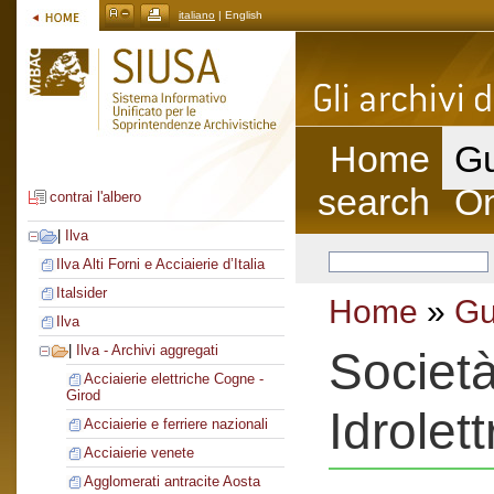
italiano
| English
Home
Gu
search
On
contrai l'albero
|
Ilva
Ilva Alti Forni e Acciaierie d’Italia
Italsider
Home
»
Gu
Ilva
|
Ilva - Archivi aggregati
Societ
Acciaierie elettriche Cogne -
Girod
Idrolett
Acciaierie e ferriere nazionali
Acciaierie venete
Agglomerati antracite Aosta