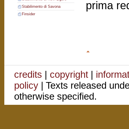
prima re
Stabilimento di Savona
Finsider
credits
|
copyright
|
informa
policy
| Texts released und
otherwise specified.