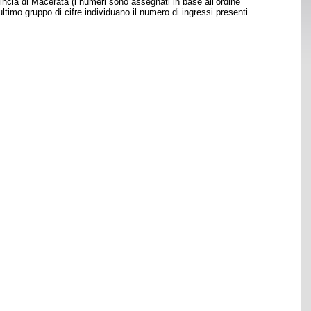
ncia di Macerata (i numeri sono assegnati in base all’ordine
’ultimo gruppo di cifre individuano il numero di ingressi presenti