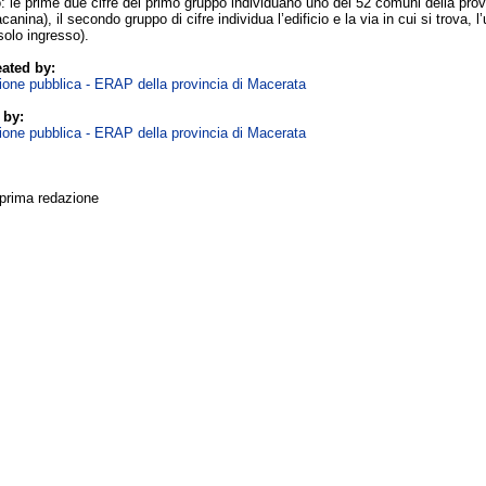
 le prime due cifre del primo gruppo individuano uno dei 52 comuni della provi
anina), il secondo gruppo di cifre individua l’edificio e la via in cui si trova, l
solo ingresso).
ated by:
zione pubblica - ERAP della provincia di Macerata
 by:
zione pubblica - ERAP della provincia di Macerata
 prima redazione