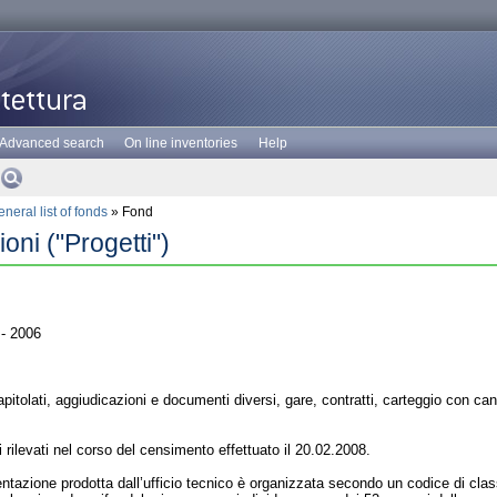
Advanced search
On line inventories
Help
neral list of fonds
» Fond
oni ("Progetti")
- 2006
apitolati, aggiudicazioni e documenti diversi, gare, contratti, carteggio con cant
ti rilevati nel corso del censimento effettuato il 20.02.2008.
azione prodotta dall’ufficio tecnico è organizzata secondo un codice di class