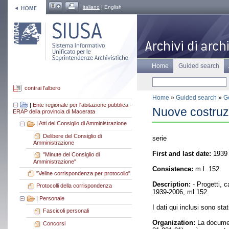
italiano
| English
Home
Guided search
contrai l'albero
Home
»
Guided search
»
Ge
|
Ente regionale per l'abitazione pubblica -
Nuove costruzi
ERAP della provincia di Macerata
|
Atti del Consiglio di Amministrazione
Delibere del Consiglio di
serie
Amministrazione
First and last date:
1939 
"Minute del Consiglio di
Amministrazione"
Consistence:
m.l. 152
"Veline corrispondenza per protocollo"
Description:
- Progetti, c
Protocolli della corrispondenza
1939-2006, ml 152.
|
Personale
I dati qui inclusi sono sta
Fascicoli personali
Organization:
La document
Concorsi