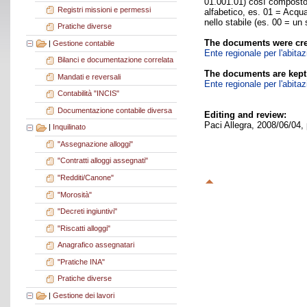
01.001.01) così composto:
Registri missioni e permessi
alfabetico, es. 01 = Acquac
nello stabile (es. 00 = un 
Pratiche diverse
The documents were cre
|
Gestione contabile
Ente regionale per l'abita
Bilanci e documentazione correlata
The documents are kept
Mandati e reversali
Ente regionale per l'abita
Contabilità "INCIS"
Documentazione contabile diversa
Editing and review:
Paci Allegra, 2008/06/04,
|
Inquilinato
"Assegnazione alloggi"
"Contratti alloggi assegnati"
"Redditi/Canone"
"Morosità"
"Decreti ingiuntivi"
"Riscatti alloggi"
Anagrafico assegnatari
"Pratiche INA"
Pratiche diverse
|
Gestione dei lavori