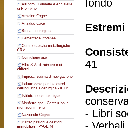
fondo
Alti forni, Fonderie e Acciaierie
di Piombino
Ansaldo Cogne
Ansaldo Coke
Estremi 
Breda siderurgica
Cementerie litoranee
Centro ricerche metallurgiche -
Consist
CRM
Cornigliano spa
41
Elba S.A. di miniere e di
altiforni
Impresa Sebina di navigazione
Istituto case per lavoratori
Descriz
dell'industria siderurgica - ICLIS
Istituto Industriale ligure
conserva
Monferro spa - Costruzioni e
montaggi in ferro
- Libri so
Nazionale Cogne
- Verbali
Partecipazioni e gestioni
immobiliari - PAGEIM