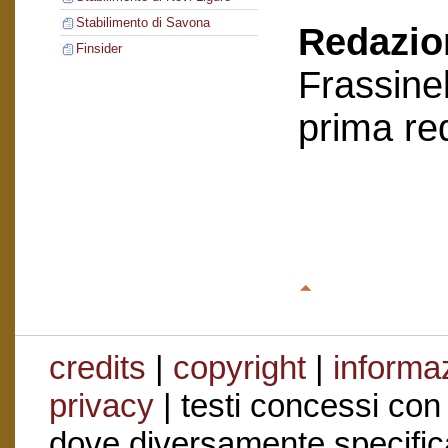
Stabilimento di Savona
Redazion
Finsider
Frassinel
prima re
credits
|
copyright
|
informaz
privacy
| testi concessi con
dove diversamente specific