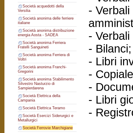
Società acquedotti della
- Verbali
Versilia
Società anonima delle ferriere
amminist
italiane
Società anonima distribuzione
- Verbali
energia Aosta - SADEA
Società anonima Ferriera
- Bilanci;
Fratelli Sanguineti
Società anonima Ferriera di
- Libri in
Voltri
Società anonima Franchi-
- Copiale
Gregorini
Società anonima Stabilimento
- Documen
Silvestro Nasturzio di
Sampierdarena
- Libri g
Società Elettrica della
Campania
Società Elettrica Teramo
- Regist
Società Esercizi Siderurgici e
Metallurgici
Società Ferrovie Marchigiane