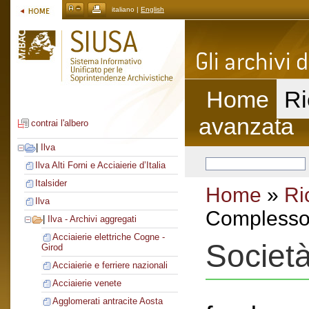
italiano |
English
Home
Ri
avanzata
contrai l'albero
|
Ilva
Ilva Alti Forni e Acciaierie d’Italia
Italsider
Home
»
Ri
Ilva
Complesso 
|
Ilva - Archivi aggregati
Acciaierie elettriche Cogne -
Societ
Girod
Acciaierie e ferriere nazionali
Acciaierie venete
Agglomerati antracite Aosta