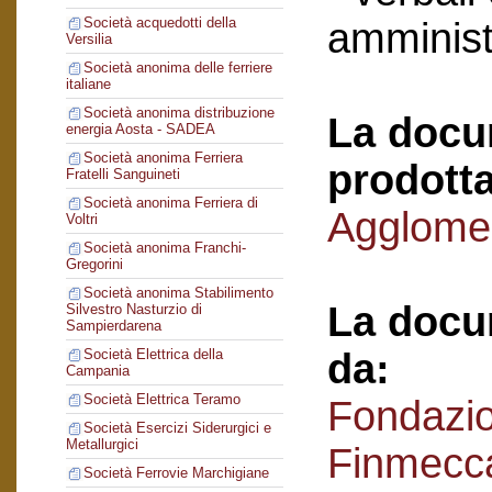
Società acquedotti della
amminist
Versilia
Società anonima delle ferriere
italiane
Società anonima distribuzione
La docu
energia Aosta - SADEA
Società anonima Ferriera
prodotta
Fratelli Sanguineti
Società anonima Ferriera di
Agglomer
Voltri
Società anonima Franchi-
Gregorini
Società anonima Stabilimento
La docu
Silvestro Nasturzio di
Sampierdarena
da:
Società Elettrica della
Campania
Società Elettrica Teramo
Fondazi
Società Esercizi Siderurgici e
Metallurgici
Finmecc
Società Ferrovie Marchigiane