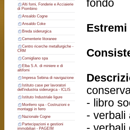
fondo
Alti forni, Fonderie e Acciaierie
di Piombino
Ansaldo Cogne
Ansaldo Coke
Estremi 
Breda siderurgica
Cementerie litoranee
Centro ricerche metallurgiche -
Consist
CRM
Cornigliano spa
Elba S.A. di miniere e di
altiforni
Descriz
Impresa Sebina di navigazione
Istituto case per lavoratori
conserva
dell'industria siderurgica - ICLIS
Istituto Industriale ligure
- libro so
Monferro spa - Costruzioni e
montaggi in ferro
- verbali
Nazionale Cogne
- verbali
Partecipazioni e gestioni
immobiliari - PAGEIM