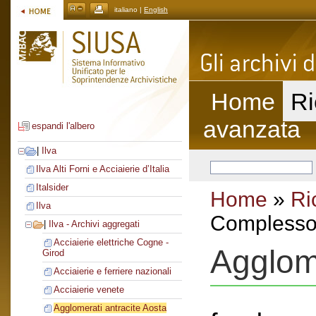
italiano |
English
Home
Ri
avanzata
espandi l'albero
|
Ilva
Ilva Alti Forni e Acciaierie d’Italia
Italsider
Home
»
Ri
Ilva
Complesso 
|
Ilva - Archivi aggregati
Acciaierie elettriche Cogne -
Agglome
Girod
Acciaierie e ferriere nazionali
Acciaierie venete
Agglomerati antracite Aosta