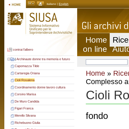
italiano |
English
Home
Rice
on line
Aiut
contrai l'albero
|
Archinaute donne tra memoria e futuro
Capomazza Tilde
Home
»
Rice
Cartaregia Oriana
Complesso ar
Cioli Rosalena
Coordinamento donne lavoro cultura
Cioli R
Corsino Marisa
De Muro Candida
Figari Franca
fondo
Merello Silvana
Richebuono Giulia