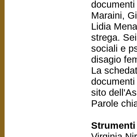
documenti s
Maraini, G
Lidia Mena
strega. Sei
sociali e p
disagio fe
La schedatu
documenti e
sito dell'A
Parole chi
Strumenti 
Virginia Nir