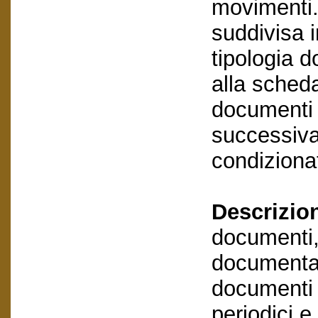
movimenti.
suddivisa i
tipologia 
alla scheda
documenti 
successivam
condizionat
Descrizio
documenti,
documentaz
documenti e
periodici e