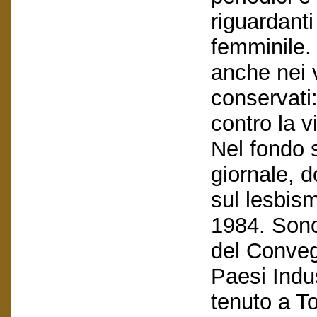
riguardanti
femminile. 
anche nei 
conservati:
contro la v
Nel fondo s
giornale, d
sul lesbis
1984. Sono 
del Conveg
Paesi Indus
tenuto a To