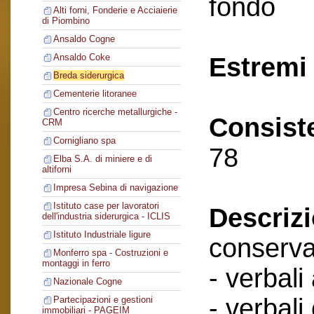
fondo
Alti forni, Fonderie e Acciaierie
di Piombino
Ansaldo Cogne
Ansaldo Coke
Estremi 
Breda siderurgica
Cementerie litoranee
Centro ricerche metallurgiche -
Consist
CRM
Cornigliano spa
78
Elba S.A. di miniere e di
altiforni
Impresa Sebina di navigazione
Istituto case per lavoratori
Descriz
dell'industria siderurgica - ICLIS
Istituto Industriale ligure
conserva
Monferro spa - Costruzioni e
montaggi in ferro
- verbali
Nazionale Cogne
- verbali
Partecipazioni e gestioni
immobiliari - PAGEIM