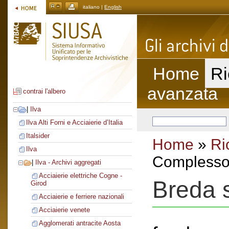
italiano |
English
Home
Ri
avanzata
contrai l'albero
|
Ilva
Ilva Alti Forni e Acciaierie d’Italia
Italsider
Home
»
Ri
Ilva
Complesso 
|
Ilva - Archivi aggregati
Acciaierie elettriche Cogne -
Breda s
Girod
Acciaierie e ferriere nazionali
Acciaierie venete
Agglomerati antracite Aosta