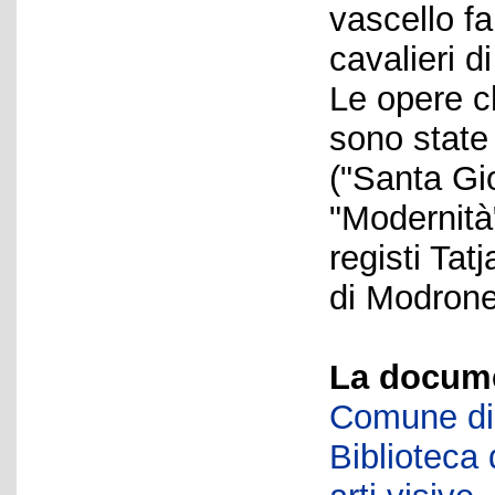
vascello f
cavalieri d
Le opere c
sono state 
("Santa Gi
"Modernità"
registi Ta
di Modrone
La docume
Comune di 
Biblioteca d