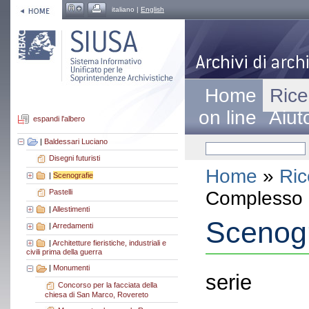
italiano |
English
Home
Rice
on line
Aiut
espandi l'albero
|
Baldessari Luciano
Disegni futuristi
Home
»
Ric
|
Scenografie
Complesso a
Pastelli
|
Allestimenti
Scenogr
|
Arredamenti
|
Architetture fieristiche, industriali e
civili prima della guerra
|
Monumenti
serie
Concorso per la facciata della
chiesa di San Marco, Rovereto