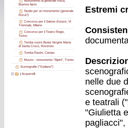
Monumento al generale Roca,
Buenos Ajres
Estremi c
Studio per un monumento (generale
Roca?)
Concorso per il Salone d'onore, VI
Triennale, Milano
Consisten
Concorso per il Teatro Regio,
Torino
documenta
Tomba suore Beata Vergine Maria
di Santa Croce, Rovereto
Tomba Rasini, Campo
Descrizio
Museo - monumento "Alpini", Trento
Scenografie ("Giuliano")
scenografic
|
Acquerelli
nelle due d
scenografi
e teatrali 
"Giulietta 
pagliacci", 