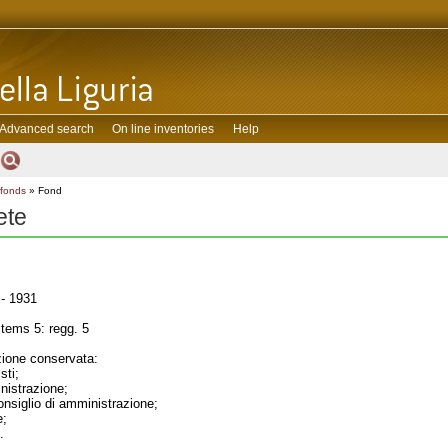
Advanced search
On line inventories
Help
 fonds
» Fond
ete
- 1931
tems 5: regg. 5
one conservata:
sti;
inistrazione;
consiglio di amministrazione;
e;
.