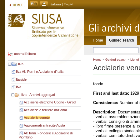
italiano
| English
Home
Guided search
contrai l'albero
Home
»
Guided search
»
List of
|
Ilva
Acciaierie ven
Ilva Alti Forni e Acciaierie d’Italia
Italsider
fondo
Ilva
First and last date:
1929 
|
Ilva - Archivi aggregati
Consistence:
Number of i
Acciaierie elettriche Cogne - Girod
Acciaierie e ferriere nazionali
Description:
Documentazi
- verbali assemblee azioni
Acciaierie venete
- verbali consiglio di amm
Agglomerati antracite Aosta
- libro firme presenze al 
- verbali collegio sindacal
Alti forni, Fonderie e Acciaierie di
- verbali comitato direttivo
Piombino