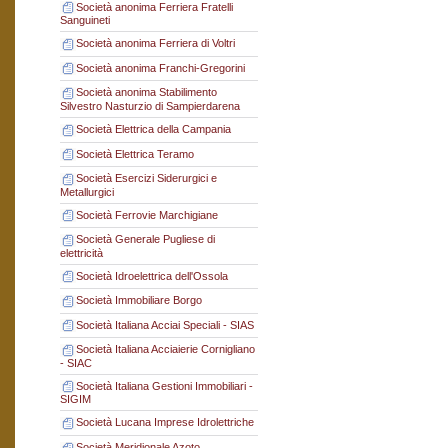
Società anonima Ferriera Fratelli
Sanguineti
Società anonima Ferriera di Voltri
Società anonima Franchi-Gregorini
Società anonima Stabilimento
Silvestro Nasturzio di Sampierdarena
Società Elettrica della Campania
Società Elettrica Teramo
Società Esercizi Siderurgici e
Metallurgici
Società Ferrovie Marchigiane
Società Generale Pugliese di
elettricità
Società Idroelettrica dell'Ossola
Società Immobiliare Borgo
Società Italiana Acciai Speciali - SIAS
Società Italiana Acciaierie Cornigliano
- SIAC
Società Italiana Gestioni Immobiliari -
SIGIM
Società Lucana Imprese Idrolettriche
Società Meridionale Azoto