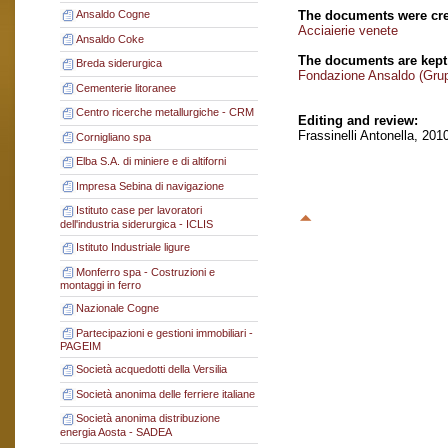
The documents were cre
Ansaldo Cogne
Acciaierie venete
Ansaldo Coke
The documents are kept
Breda siderurgica
Fondazione Ansaldo (Gru
Cementerie litoranee
Centro ricerche metallurgiche - CRM
Editing and review:
Frassinelli Antonella, 201
Cornigliano spa
Elba S.A. di miniere e di altiforni
Impresa Sebina di navigazione
Istituto case per lavoratori
dell'industria siderurgica - ICLIS
Istituto Industriale ligure
Monferro spa - Costruzioni e
montaggi in ferro
Nazionale Cogne
Partecipazioni e gestioni immobiliari -
PAGEIM
Società acquedotti della Versilia
Società anonima delle ferriere italiane
Società anonima distribuzione
energia Aosta - SADEA