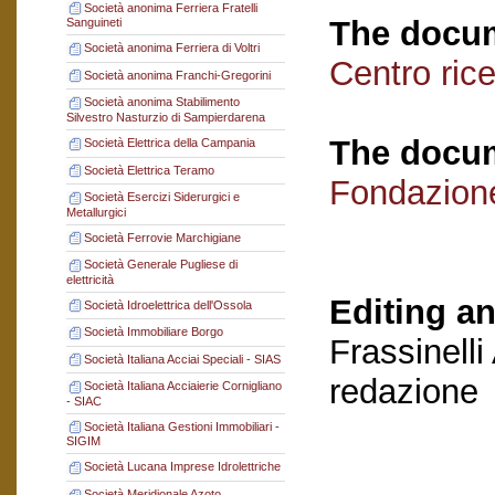
Società anonima Ferriera Fratelli
The docum
Sanguineti
Società anonima Ferriera di Voltri
Centro ric
Società anonima Franchi-Gregorini
Società anonima Stabilimento
Silvestro Nasturzio di Sampierdarena
The docum
Società Elettrica della Campania
Società Elettrica Teramo
Fondazion
Società Esercizi Siderurgici e
Metallurgici
Società Ferrovie Marchigiane
Società Generale Pugliese di
elettricità
Editing an
Società Idroelettrica dell'Ossola
Società Immobiliare Borgo
Frassinelli
Società Italiana Acciai Speciali - SIAS
redazione
Società Italiana Acciaierie Cornigliano
- SIAC
Società Italiana Gestioni Immobiliari -
SIGIM
Società Lucana Imprese Idrolettriche
Società Meridionale Azoto