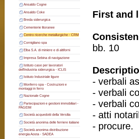
Ansaldo Cogne
First and 
Ansaldo Coke
Breda siderurgica
Cementerie litoranee
Consisten
Centro ricerche metallurgiche - CRM
Cornigliano spa
bb. 10
Elba S.A. di miniere e di altiforni
Impresa Sebina di navigazione
Istituto case per lavoratori
Descriptio
dell'industria siderurgica - ICLIS
Istituto Industriale ligure
- verbali a
Monferro spa - Costruzioni e
montaggi in ferro
- verbali c
Nazionale Cogne
- verbali c
Partecipazioni e gestioni immobiliari -
PAGEIM
- atti notaril
Società acquedotti della Versilia
Società anonima delle ferriere italiane
- procure.
Società anonima distribuzione
energia Aosta - SADEA