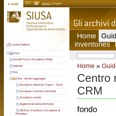
italiano
| English
Home
Guid
inventories
contrai l'albero
|
Ilva
Ilva Alti Forni e Acciaierie d’Italia
Home
»
Guid
Italsider
Ilva
Centro 
|
Ilva - Archivi aggregati
Acciaierie elettriche Cogne - Girod
CRM
Acciaierie e ferriere nazionali
Acciaierie venete
Agglomerati antracite Aosta
fondo
Alti forni, Fonderie e Acciaierie di
Piombino