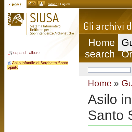
italiano
| English
Home
Gu
search
On
espandi l'albero
Asilo infantile di Borghetto Santo
Spirito
Home
»
Gu
Asilo i
Santo S