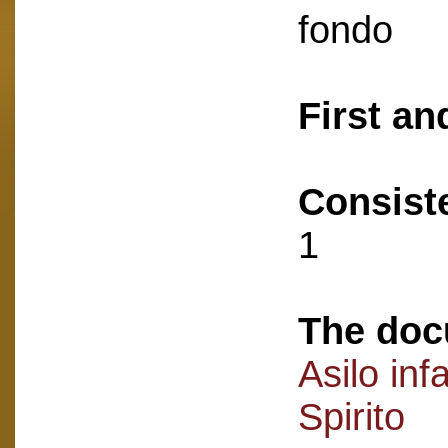
fondo
First an
Consist
1
The doc
Asilo inf
Spirito