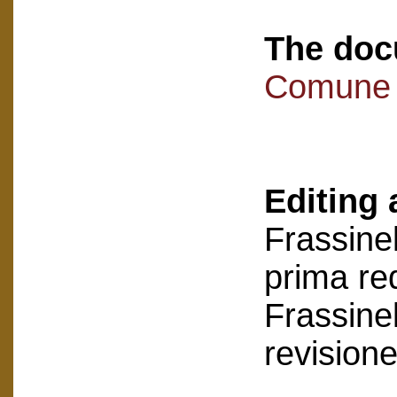
The doc
Comune d
Editing 
Frassinel
prima re
Frassinel
revision