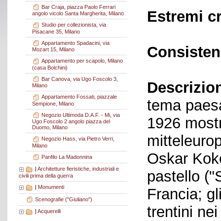
Bar Craja, piazza Paolo Ferrari
Estremi c
angolo vicolo Santa Margherita, Milano
Studio per collezionista, via
Pisacane 35, Milano
Appartamento Spadacini, via
Consisten
Mozart 15, Milano
Appartamento per scapolo, Milano
(casa Bolchini)
Bar Canova, via Ugo Foscolo 3,
Descrizio
Milano
Appartamento Fossati, piazzale
tema paesag
Sempione, Milano
Negozio Ultimoda D.A.F. - Mi, via
1926 mostra
Ugo Foscolo 2 angolo piazza del
Duomo, Milano
mitteleurop
Negozio Hass, via Pietro Verri,
Milano
Oskar Koko
Panfilo La Madonnina
|
Architetture fieristiche, industriali e
pastello ("
civili prima della guerra
|
Monumenti
Francia; gl
Scenografie ("Giuliano")
trentini ne
|
Acquerelli