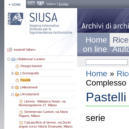
italiano |
English
Home
Rice
on line
Aiut
espandi l'albero
|
Baldessari Luciano
Disegni futuristi
Home
»
Ric
|
Scenografie
Complesso a
Pastelli
|
Allestimenti
Pastelli
|
Arredamenti
Libreria - Biblioteca Notari, via
Montenapoleone 27, Milano
Seminterrato Cantoni, via Mario
serie
Pagano, Milano
Calzaturificio di Varese, via Durini
angolo corso Vittorio Emanuele, Milano