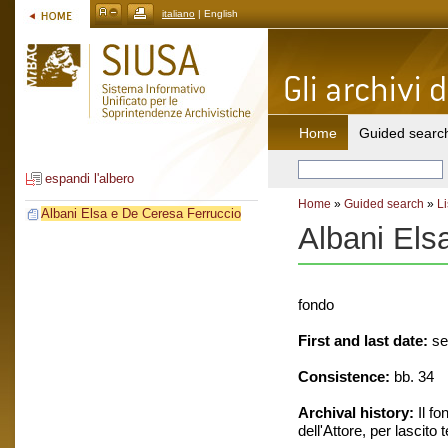
italiano
| English
Home
Guided searc
espandi l'albero
Home
»
Guided search
»
Li
Albani Elsa e De Ceresa Ferruccio
Albani Els
fondo
First and last date:
se
Consistence:
bb. 34
Archival history:
Il fo
dell'Attore, per lascito