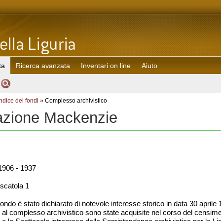
ta
Ricerca avanzata
Inventari on line
Aiuto
Indice dei fondi
» Complesso archivistico
azione Mackenzie
906 - 1937
 scatola 1
fondo è stato dichiarato di notevole interesse storico in data 30 aprile
e al complesso archivistico sono state acquisite nel corso del censim