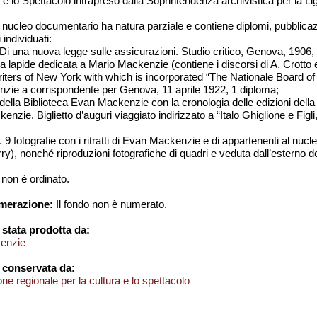
 e lo Spettacolo intrapreso dalla Soprintendenza archivistica per la Li
o nucleo documentario ha natura parziale e contiene diplomi, pubblicaz
 individuati:
na nuova legge sulle assicurazioni. Studio critico, Genova, 1906, v
na lapide dedicata a Mario Mackenzie (contiene i discorsi di A. Crott
iters of New York with which is incorporated “The Nationale Board o
ie a corrispondente per Genova, 11 aprile 1922, 1 diploma;
 della Biblioteca Evan Mackenzie con la cronologia delle edizioni del
nzie. Biglietto d’auguri viaggiato indirizzato a “Italo Ghiglione e F
. 9 fotografie con i ritratti di Evan Mackenzie e di appartenenti al nucl
y), nonché riproduzioni fotografiche di quadri e veduta dall’esterno 
 non è ordinato.
umerazione:
Il fondo non è numerato.
stata prodotta da:
enzie
 conservata da:
e regionale per la cultura e lo spettacolo