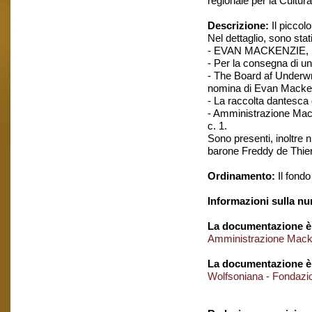
regionale per la Cultura
Descrizione:
Il piccol
Nel dettaglio, sono stati
- EVAN MACKENZIE, Di u
- Per la consegna di u
- The Board af Underwr
nomina di Evan Mackenz
- La raccolta dantesca
- Amministrazione Macke
c. 1.
Sono presenti, inoltre n
barone Freddy de Thierr
Ordinamento:
Il fondo
Informazioni sulla n
La documentazione è 
Amministrazione Mack
La documentazione è
Wolfsoniana - Fondazion