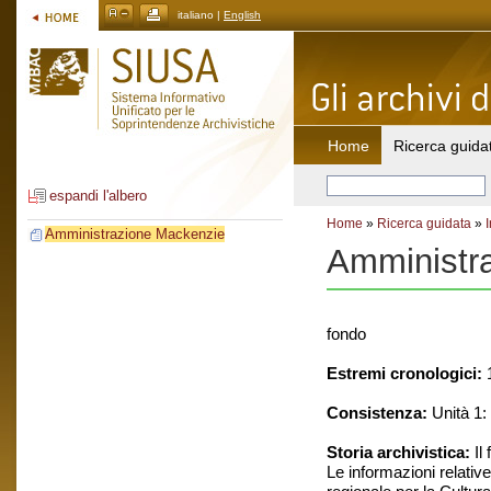
italiano |
English
Home
Ricerca guida
espandi l'albero
Home
»
Ricerca guidata
»
Amministrazione Mackenzie
Amministr
fondo
Estremi cronologici:
1
Consistenza:
Unità 1:
Storia archivistica:
Il 
Le informazioni relativ