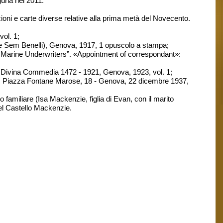
guria nel 2011.
ioni e carte diverse relative alla prima metà del Novecento.
ol. 1;
o e Sem Benelli), Genova, 1917, 1 opuscolo a stampa;
f Marine Underwriters”. «Appointment of correspondant»:
la Divina Commedia 1472 - 1921, Genova, 1923, vol. 1;
igli, Piazza Fontane Marose, 18 - Genova, 22 dicembre 1937,
eo familiare (Isa Mackenzie, figlia di Evan, con il marito
del Castello Mackenzie.