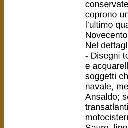
conservate
coprono un
l’ultimo qu
Novecento
Nel dettagl
- Disegni t
e acquarell
soggetti ch
navale, me
Ansaldo; so
transatlant
motocistern
Sauro, lin