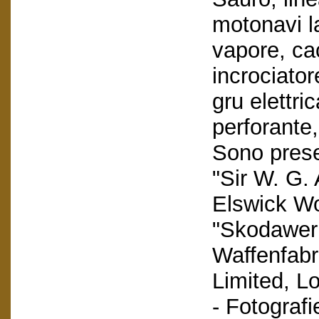
motonavi l
vapore, ca
incrociator
gru elettri
perforante,
Sono presen
"Sir W. G.
Elswick Wo
"Skodawerk
Waffenfabr
Limited, L
- Fotografi