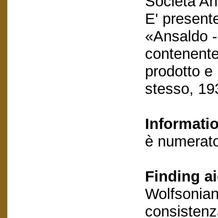
Società An
E' presente
«Ansaldo -
contenente
prodotto e 
stesso, 19
Informati
è numerato
Finding ai
Wolfsonian
consistenza