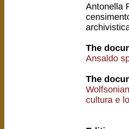
Antonella F
censimento
archivistic
The docum
Ansaldo s
The docum
Wolfsonian
cultura e l