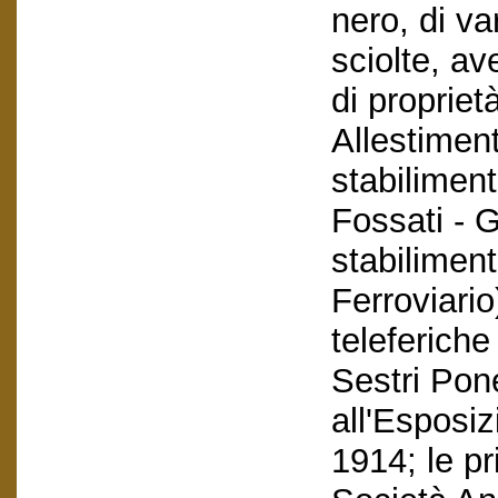
nero, di va
sciolte, av
di propriet
Allestimen
stabiliment
Fossati - 
stabiliment
Ferroviario
teleferiche
Sestri Pon
all'Esposi
1914; le pr