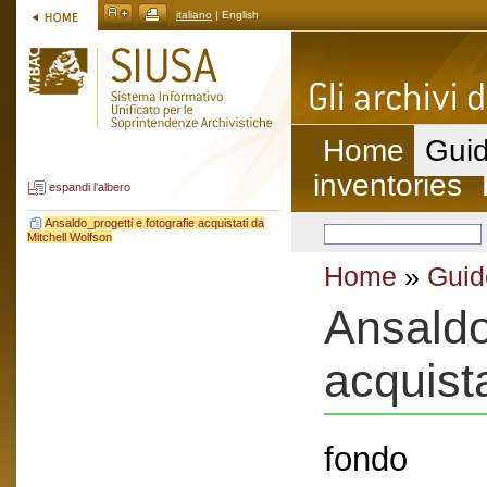
italiano
| English
Home
Guid
inventories
espandi l'albero
Ansaldo_progetti e fotografie acquistati da
Mitchell Wolfson
Home
»
Guid
Ansaldo
acquist
fondo