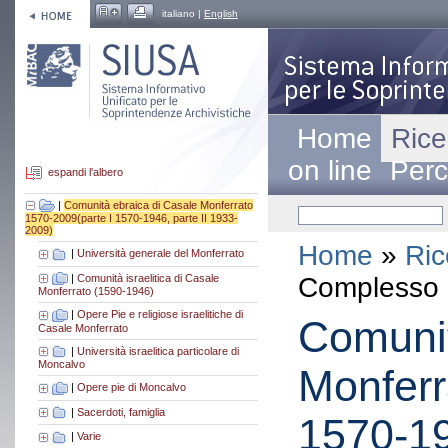
italiano |
English
Home
Rice
on line
Perc
espandi l'albero
|
Comunità ebraica di Casale Monferrato
1570-2009(parte I 1570-1946, parte II 1933-
2009)
Home
»
Ric
|
Università generale del Monferrato
|
Comunità israelitica di Casale
Complesso a
Monferrato (1590-1946)
|
Opere Pie e religiose israelitiche di
Comunit
Casale Monferrato
|
Università israelitica particolare di
Moncalvo
Monferr
|
Opere pie di Moncalvo
|
Sacerdoti, famiglia
1570-19
|
Varie