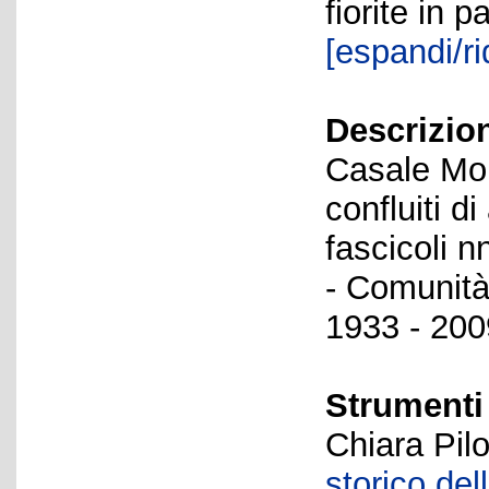
fiorite in 
[espandi/ri
Descrizio
Casale Mon
confluiti d
fascicoli n
- Comunità
1933 - 200
Strumenti 
Chiara Pil
storico del