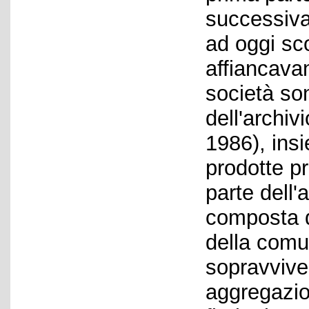
successiva
ad oggi sc
affiancavan
società son
dell'archiv
1986), ins
prodotte p
parte dell'
composta d
della comu
sopravvive
aggregazion