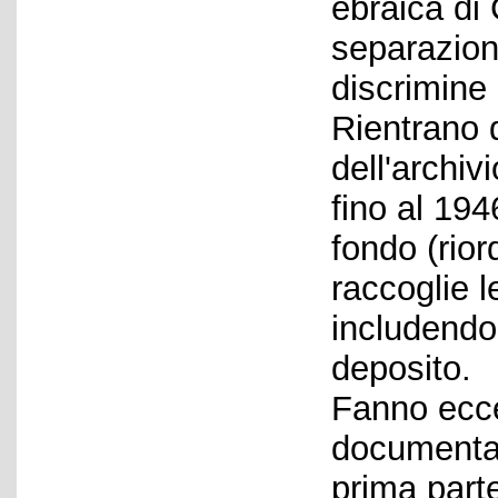
ebraica di
separazione
discrimine 
Rientrano 
dell'archiv
fino al 19
fondo (rior
raccoglie l
includendo
deposito.
Fanno eccez
documentaz
prima part