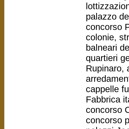
lottizzazi
palazzo de
concorso P
colonie, st
balneari del
quartieri 
Rupinaro, a
arredamenti
cappelle fu
Fabbrica it
concorso C
concorso p