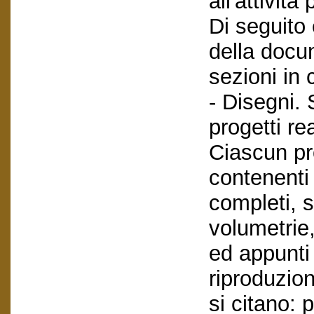
all'attività
Di seguito 
della docu
sezioni in 
- Disegni. 
progetti rea
Ciascun pro
contenenti 
completi, s
volumetrie,
ed appunti 
riproduzioni
si citano: 