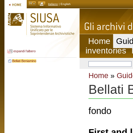
italiano
| English
Home
Guid
inventories
espandi l'albero
Bellati Beniamino
Home
»
Guid
Bellati
fondo
First and 