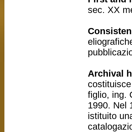
sec. XX m
Consisten
eliografich
pubblicazio
Archival h
costituisce
figlio, ing.
1990. Nel 
istituito u
catalogazi