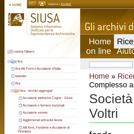
italiano |
English
Home
Rice
on line
Aiut
contrai l'albero
|
Ilva
Ilva Alti Forni e Acciaierie d’Italia
Home
»
Rice
Italsider
Complesso ar
Ilva
|
Ilva - Archivi aggregati
Società
Acciaierie elettriche Cogne - Girod
Acciaierie e ferriere nazionali
Voltri
Acciaierie venete
Agglomerati antracite Aosta
Alti forni, Fonderie e Acciaierie di
Piombino