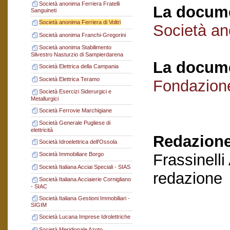
Società anonima Ferriera Fratelli
La docume
Sanguineti
Società anonima Ferriera di Voltri
Società ano
Società anonima Franchi-Gregorini
Società anonima Stabilimento
Silvestro Nasturzio di Sampierdarena
La docume
Società Elettrica della Campania
Società Elettrica Teramo
Fondazion
Società Esercizi Siderurgici e
Metallurgici
Società Ferrovie Marchigiane
Società Generale Pugliese di
elettricità
Redazione
Società Idroelettrica dell'Ossola
Frassinelli
Società Immobiliare Borgo
Società Italiana Acciai Speciali - SIAS
redazione
Società Italiana Acciaierie Cornigliano
- SIAC
Società Italiana Gestioni Immobiliari -
SIGIM
Società Lucana Imprese Idrolettriche
Società Meridionale Azoto