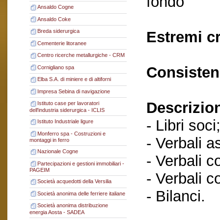
fondo
Ansaldo Cogne
Ansaldo Coke
Breda siderurgica
Estremi c
Cementerie litoranee
Centro ricerche metallurgiche - CRM
Consisten
Cornigliano spa
Elba S.A. di miniere e di altiforni
Impresa Sebina di navigazione
Descrizio
Istituto case per lavoratori
dell'industria siderurgica - ICLIS
- Libri soci
Istituto Industriale ligure
Monferro spa - Costruzioni e
- Verbali a
montaggi in ferro
Nazionale Cogne
- Verbali c
Partecipazioni e gestioni immobiliari -
PAGEIM
- Verbali c
Società acquedotti della Versilia
- Bilanci.
Società anonima delle ferriere italiane
Società anonima distribuzione
energia Aosta - SADEA