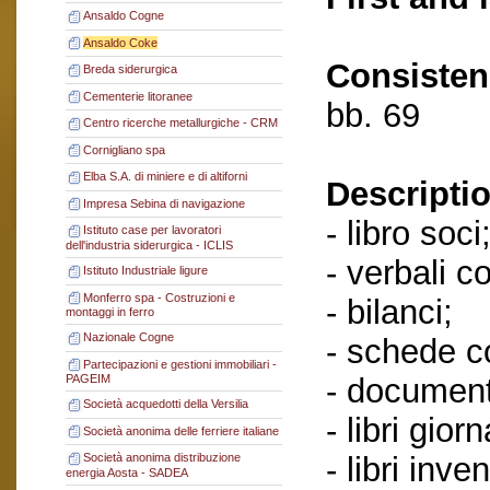
Ansaldo Cogne
Ansaldo Coke
Consisten
Breda siderurgica
Cementerie litoranee
bb. 69
Centro ricerche metallurgiche - CRM
Cornigliano spa
Elba S.A. di miniere e di altiforni
Descriptio
Impresa Sebina di navigazione
- libro soci
Istituto case per lavoratori
dell'industria siderurgica - ICLIS
- verbali c
Istituto Industriale ligure
Monferro spa - Costruzioni e
- bilanci;
montaggi in ferro
Nazionale Cogne
- schede co
Partecipazioni e gestioni immobiliari -
- document
PAGEIM
Società acquedotti della Versilia
- libri giorn
Società anonima delle ferriere italiane
- libri inven
Società anonima distribuzione
energia Aosta - SADEA