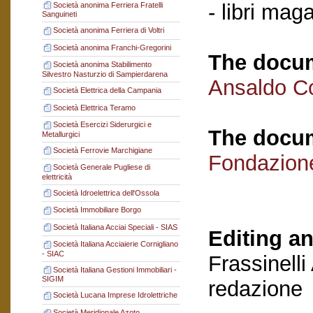
- libri mag
Società anonima Ferriera Fratelli
Sanguineti
Società anonima Ferriera di Voltri
Società anonima Franchi-Gregorini
The docum
Società anonima Stabilimento
Silvestro Nasturzio di Sampierdarena
Ansaldo C
Società Elettrica della Campania
Società Elettrica Teramo
Società Esercizi Siderurgici e
The docum
Metallurgici
Società Ferrovie Marchigiane
Fondazion
Società Generale Pugliese di
elettricità
Società Idroelettrica dell'Ossola
Società Immobiliare Borgo
Società Italiana Acciai Speciali - SIAS
Editing an
Società Italiana Acciaierie Cornigliano
- SIAC
Frassinelli
Società Italiana Gestioni Immobiliari -
SIGIM
redazione
Società Lucana Imprese Idrolettriche
Società Meridionale Azoto