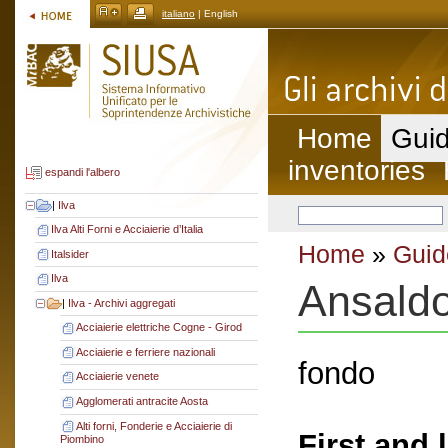
italiano
| English
Home
Guid
inventories
espandi l'albero
|
Ilva
Ilva Alti Forni e Acciaierie d’Italia
Home
»
Guid
Italsider
Ilva
Ansald
|
Ilva - Archivi aggregati
Acciaierie elettriche Cogne - Girod
Acciaierie e ferriere nazionali
fondo
Acciaierie venete
Agglomerati antracite Aosta
Alti forni, Fonderie e Acciaierie di
First and 
Piombino