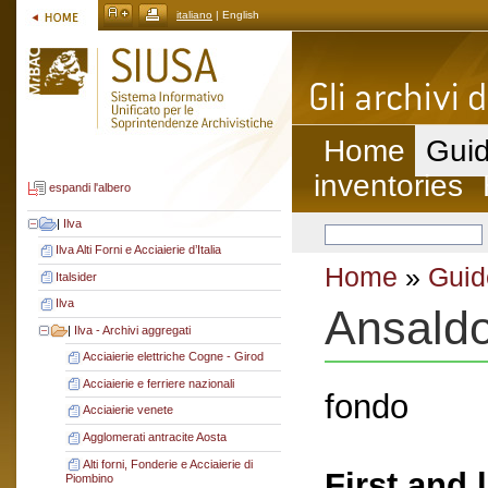
italiano
| English
Home
Guid
inventories
espandi l'albero
|
Ilva
Ilva Alti Forni e Acciaierie d’Italia
Home
»
Guid
Italsider
Ilva
Ansald
|
Ilva - Archivi aggregati
Acciaierie elettriche Cogne - Girod
Acciaierie e ferriere nazionali
fondo
Acciaierie venete
Agglomerati antracite Aosta
Alti forni, Fonderie e Acciaierie di
First and 
Piombino