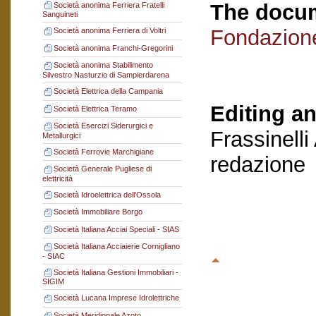
The docum
Società anonima Ferriera Fratelli
Sanguineti
Fondazion
Società anonima Ferriera di Voltri
Società anonima Franchi-Gregorini
Società anonima Stabilimento
Silvestro Nasturzio di Sampierdarena
Società Elettrica della Campania
Editing an
Società Elettrica Teramo
Società Esercizi Siderurgici e
Frassinelli
Metallurgici
Società Ferrovie Marchigiane
redazione
Società Generale Pugliese di
elettricità
Società Idroelettrica dell'Ossola
Società Immobiliare Borgo
Società Italiana Acciai Speciali - SIAS
Società Italiana Acciaierie Cornigliano
- SIAC
Società Italiana Gestioni Immobiliari -
SIGIM
Società Lucana Imprese Idrolettriche
Società Meridionale Azoto