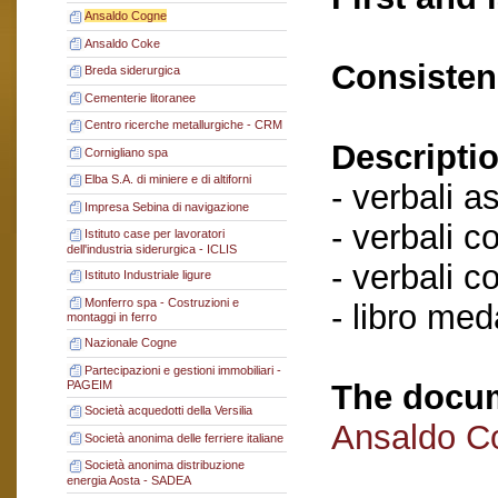
Ansaldo Cogne
Ansaldo Coke
Consisten
Breda siderurgica
Cementerie litoranee
Centro ricerche metallurgiche - CRM
Descriptio
Cornigliano spa
Elba S.A. di miniere e di altiforni
- verbali a
Impresa Sebina di navigazione
- verbali c
Istituto case per lavoratori
dell'industria siderurgica - ICLIS
- verbali c
Istituto Industriale ligure
Monferro spa - Costruzioni e
- libro me
montaggi in ferro
Nazionale Cogne
Partecipazioni e gestioni immobiliari -
The docum
PAGEIM
Società acquedotti della Versilia
Ansaldo C
Società anonima delle ferriere italiane
Società anonima distribuzione
energia Aosta - SADEA