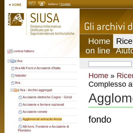
italiano |
English
Home
Rice
on line
Aiut
contrai l'albero
|
Ilva
Ilva Alti Forni e Acciaierie d’Italia
Home
»
Rice
Italsider
Complesso ar
Ilva
|
Ilva - Archivi aggregati
Agglome
Acciaierie elettriche Cogne - Girod
Acciaierie e ferriere nazionali
Acciaierie venete
fondo
Agglomerati antracite Aosta
Alti forni, Fonderie e Acciaierie di
Piombino