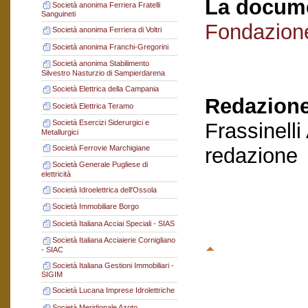
La docume
Società anonima Ferriera Fratelli
Sanguineti
Fondazion
Società anonima Ferriera di Voltri
Società anonima Franchi-Gregorini
Società anonima Stabilimento
Silvestro Nasturzio di Sampierdarena
Società Elettrica della Campania
Redazione
Società Elettrica Teramo
Società Esercizi Siderurgici e
Frassinelli
Metallurgici
Società Ferrovie Marchigiane
redazione
Società Generale Pugliese di
elettricità
Società Idroelettrica dell'Ossola
Società Immobiliare Borgo
Società Italiana Acciai Speciali - SIAS
Società Italiana Acciaierie Cornigliano
- SIAC
Società Italiana Gestioni Immobiliari -
SIGIM
Società Lucana Imprese Idrolettriche
Società Meridionale Azoto