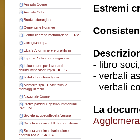
Ansaldo Cogne
Estremi c
Ansaldo Coke
Breda siderurgica
Consisten
Cementerie litoranee
Centro ricerche metallurgiche - CRM
Cornigliano spa
Descrizio
Elba S.A. di miniere e di altiforni
Impresa Sebina di navigazione
- libro soci
Istituto case per lavoratori
dell'industria siderurgica - ICLIS
- verbali a
Istituto Industriale ligure
- verbali c
Monferro spa - Costruzioni e
montaggi in ferro
Nazionale Cogne
Partecipazioni e gestioni immobiliari -
La docume
PAGEIM
Società acquedotti della Versilia
Agglomerat
Società anonima delle ferriere italiane
Società anonima distribuzione
energia Aosta - SADEA