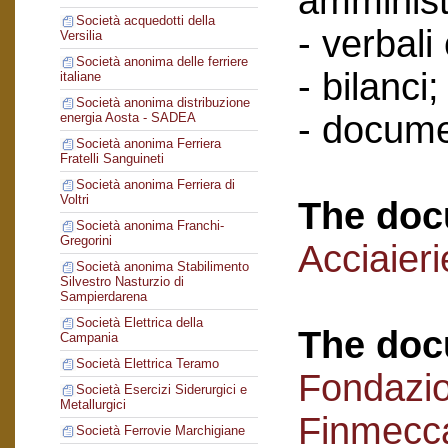
amminist
Società acquedotti della
- verbali
Versilia
Società anonima delle ferriere
- bilanci;
italiane
Società anonima distribuzione
- docume
energia Aosta - SADEA
Società anonima Ferriera
Fratelli Sanguineti
Società anonima Ferriera di
Voltri
The doc
Società anonima Franchi-
Gregorini
Acciaieri
Società anonima Stabilimento
Silvestro Nasturzio di
Sampierdarena
Società Elettrica della
The doc
Campania
Società Elettrica Teramo
Fondazi
Società Esercizi Siderurgici e
Metallurgici
Finmecc
Società Ferrovie Marchigiane