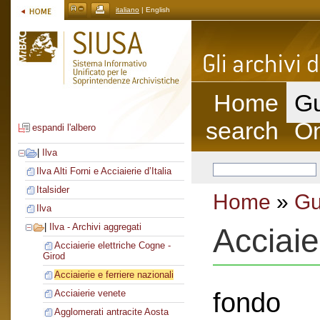
italiano
| English
Home
Gu
search
On
espandi l'albero
|
Ilva
Ilva Alti Forni e Acciaierie d’Italia
Italsider
Home
»
Gu
Ilva
|
Ilva - Archivi aggregati
Acciaie
Acciaierie elettriche Cogne -
Girod
Acciaierie e ferriere nazionali
fondo
Acciaierie venete
Agglomerati antracite Aosta