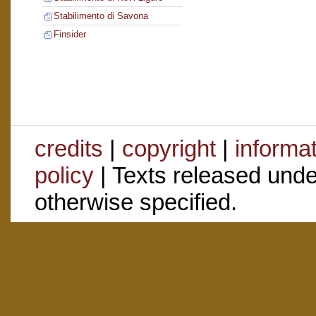
Stabilimento di Savona
Finsider
credits
|
copyright
|
informa
policy
| Texts released und
otherwise specified.