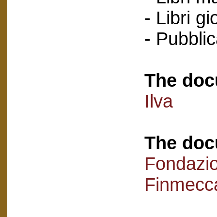
- Libri g
- Pubblic
The doc
Ilva
The doc
Fondazi
Finmecc