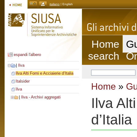
italiano
| English
Home
Gu
search
On
espandi l'albero
|
Ilva
Ilva Alti Forni e Acciaierie d’Italia
Italsider
Home
»
Gu
Ilva
|
Ilva - Archivi aggregati
Ilva Alt
d’Italia